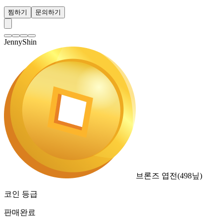
찜하기
문의하기
JennyShin
브론즈 엽전
(
498
닢)
코인 등급
판매완료