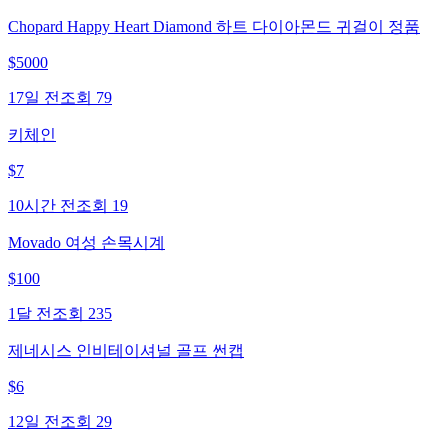
Chopard Happy Heart Diamond 하트 다이아몬드 귀걸이 정품
$
5000
17일 전
조회
79
키체인
$
7
10시간 전
조회
19
Movado 여성 손목시계
$
100
1달 전
조회
235
제네시스 인비테이셔널 골프 썬캡
$
6
12일 전
조회
29