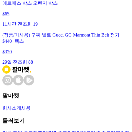
에르메스 박스 오렌지 박스
$
65
11시간 전
조회
19
(정품/미사용) 구찌 벨트 Gucci GG Marmont Thin Belt 정가
$440+텍스
$
320
29일 전
조회
88
팔마켓
회사소개
채용
둘러보기