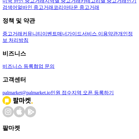
미국 한인 중고거래
지역별 중고거래
카테고리별 중고거래
인기
검색어
얼바인 중고거래
코리아타운 중고거래
정책 및 약관
중고거래
커뮤니티
이벤트
매너가이드
서비스 이용약관
개인정
보 처리방침
비즈니스
비즈니스 등록
협업 문의
고객센터
palmarket@palmarket.io
민원 접수
지역 오픈 등록하기
팔마켓