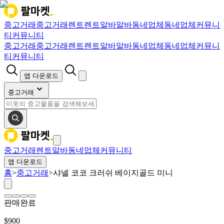
중고거래
중고거래
렌트
렌트
알바
알바
동네업체
동네업체
커뮤니
티
커뮤니티
중고거래
중고거래
렌트
렌트
알바
알바
동네업체
동네업체
커뮤니
티
커뮤니티
앱 다운로드
중고거래
중고거래
렌트
알바
동네업체
커뮤니티
앱 다운로드
홈
>
중고거래
>
샤넬 코코 크러쉬 베이지골드 미니
판매완료
$
900