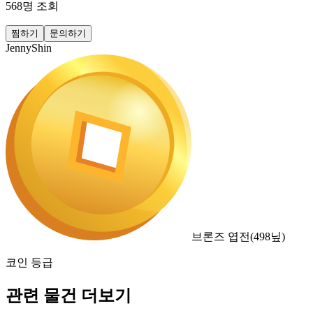
568
명 조회
찜하기
문의하기
JennyShin
브론즈 엽전
(
498
닢)
코인 등급
관련 물건 더보기