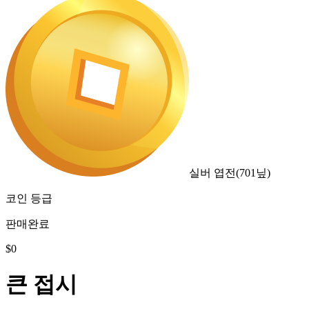
실버 엽전
(
701
닢)
코인 등급
판매완료
$
0
큰 접시