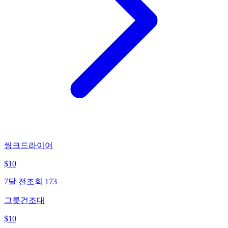
씽크드라이어
$
10
7달 전
조회
173
그릇건조대
$
10