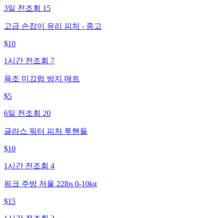
3일 전
조회
15
고급 손잡이 유리 피처 - 중고
$
10
1시간 전
조회
7
욕조 미끄럼 방지 매트
$
5
6일 전
조회
20
글라스 워터 피처 투핸들
$
10
1시간 전
조회
4
핑크 주방 저울 22lbs 0-10kg
$
15