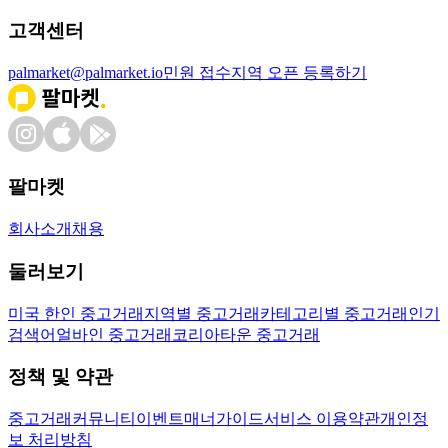
고객센터
palmarket@palmarket.io
민원 접수
지역 오픈 등록하기
팔마켓
회사소개
채용
둘러보기
미국 한인 중고거래
지역별 중고거래
카테고리별 중고거래
인기
검색어
얼바인 중고거래
코리아타운 중고거래
정책 및 약관
중고거래
커뮤니티
이벤트
매너가이드
서비스 이용약관
개인정
보 처리방침