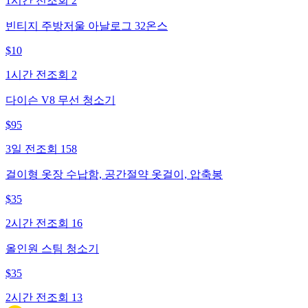
1시간 전
조회
2
빈티지 주방저울 아날로그 32온스
$
10
1시간 전
조회
2
다이슨 V8 무선 청소기
$
95
3일 전
조회
158
걸이형 옷장 수납함, 공간절약 옷걸이, 압축봉
$
35
2시간 전
조회
16
올인원 스팀 청소기
$
35
2시간 전
조회
13