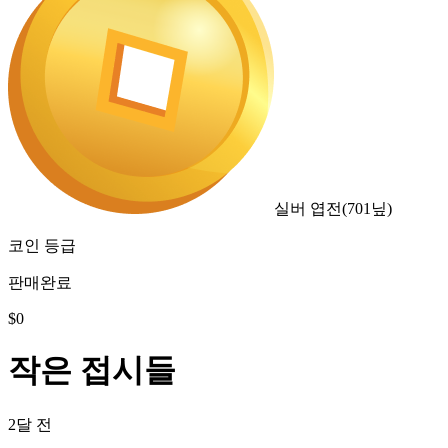
실버 엽전
(
701
닢)
코인 등급
판매완료
$
0
작은 접시들
2달 전