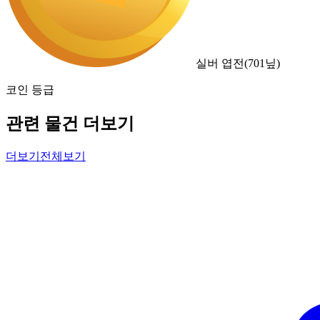
실버 엽전
(
701
닢)
코인 등급
관련 물건 더보기
더보기
전체보기