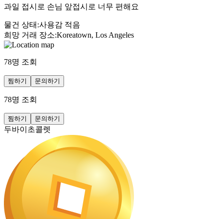
과일 접시로 손님 앞접시로 너무 편해요
물건 상태
:
사용감 적음
희망 거래 장소
:
Koreatown, Los Angeles
78
명 조회
찜하기
문의하기
78
명 조회
찜하기
문의하기
두바이초콜렛