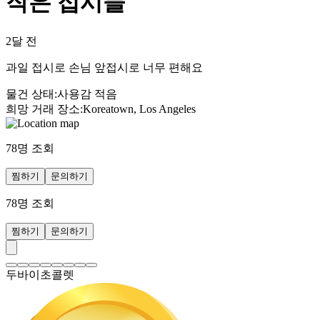
작은 접시들
2달 전
과일 접시로 손님 앞접시로 너무 편해요
물건 상태
:
사용감 적음
희망 거래 장소
:
Koreatown, Los Angeles
78
명 조회
찜하기
문의하기
78
명 조회
찜하기
문의하기
두바이초콜렛