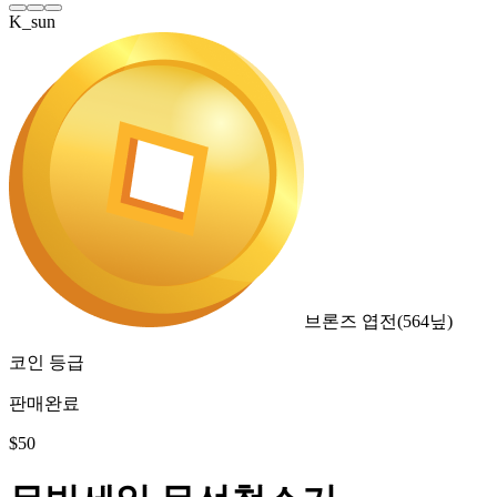
K_sun
브론즈 엽전
(
564
닢)
코인 등급
판매완료
$
50