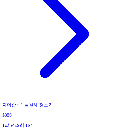
다이슨 G1 물걸레 청소기
$
380
1달 전
조회
167