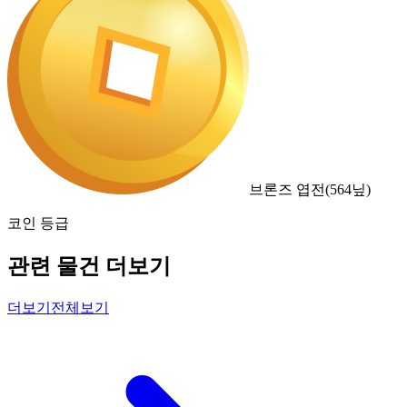
브론즈 엽전
(
564
닢)
코인 등급
관련 물건 더보기
더보기
전체보기