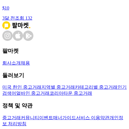
$
10
3달 전
조회
132
팔마켓
회사소개
채용
둘러보기
미국 한인 중고거래
지역별 중고거래
카테고리별 중고거래
인기
검색어
얼바인 중고거래
코리아타운 중고거래
정책 및 약관
중고거래
커뮤니티
이벤트
매너가이드
서비스 이용약관
개인정
보 처리방침