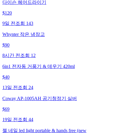
다이슨 헤어드라이기
$
120
9일 전
조회
143
Whynter 작은 냉장고
$
90
8시간 전
조회
12
6in1 전자동 거품기 & 데우기 420ml
$
40
13일 전
조회
24
Coway AP-1005AH 공기청정기 실버
$
69
19일 전
조회
44
젤 네일 led light portable & hands free (new