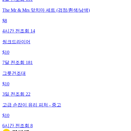
The Mr & Mrs 앞치마 세트 (검정/흰색/남색)
$
8
4시간 전
조회
14
씽크드라이어
$
10
7달 전
조회
181
그릇건조대
$
10
3일 전
조회
22
고급 손잡이 유리 피처 - 중고
$
10
6시간 전
조회
8