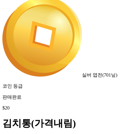
실버 엽전
(
701
닢)
코인 등급
판매완료
$
20
김치통(가격내림)