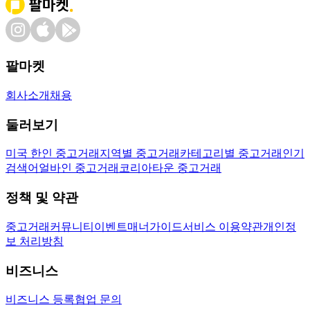
팔마켓
회사소개
채용
둘러보기
미국 한인 중고거래
지역별 중고거래
카테고리별 중고거래
인기
검색어
얼바인 중고거래
코리아타운 중고거래
정책 및 약관
중고거래
커뮤니티
이벤트
매너가이드
서비스 이용약관
개인정
보 처리방침
비즈니스
비즈니스 등록
협업 문의