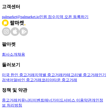
고객센터
palmarket@palmarket.io
민원 접수
지역 오픈 등록하기
팔마켓
회사소개
채용
둘러보기
미국 한인 중고거래
지역별 중고거래
카테고리별 중고거래
인기
검색어
얼바인 중고거래
코리아타운 중고거래
정책 및 약관
중고거래
커뮤니티
이벤트
매너가이드
서비스 이용약관
개인정
보 처리방침