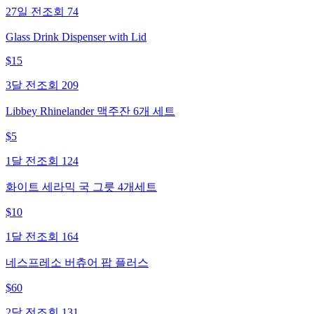
27일 전
조회
74
Glass Drink Dispenser with Lid
$
15
3달 전
조회
209
Libbey Rhinelander 맥주잔 6개 세트
$
5
1달 전
조회
124
화이트 세라믹 국 그릇 4개세트
$
10
1달 전
조회
164
네스프레소 버츄어 팝 플러스
$
60
2달 전
조회
131