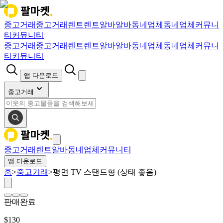
중고거래
중고거래
렌트
렌트
알바
알바
동네업체
동네업체
커뮤니
티
커뮤니티
중고거래
중고거래
렌트
렌트
알바
알바
동네업체
동네업체
커뮤니
티
커뮤니티
앱 다운로드
중고거래
중고거래
렌트
알바
동네업체
커뮤니티
앱 다운로드
홈
>
중고거래
>
평면 TV 스탠드형 (상태 좋음)
판매완료
$
130