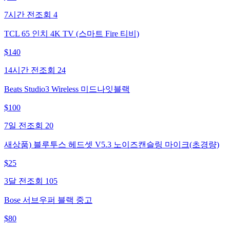
7시간 전
조회
4
TCL 65 인치 4K TV (스마트 Fire 티비)
$
140
14시간 전
조회
24
Beats Studio3 Wireless 미드나잇블랙
$
100
7일 전
조회
20
새상품) 블루투스 헤드셋 V5.3 노이즈캔슬링 마이크(초경량)
$
25
3달 전
조회
105
Bose 서브우퍼 블랙 중고
$
80