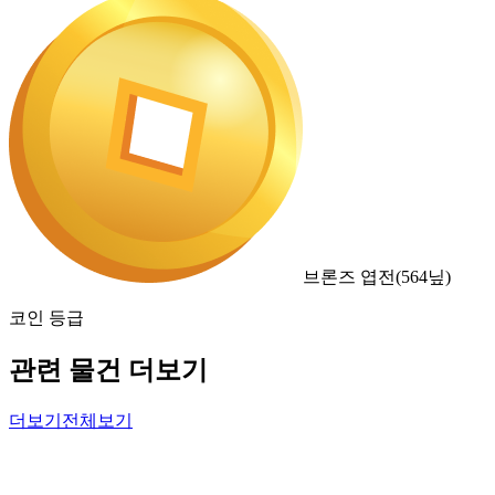
브론즈 엽전
(
564
닢)
코인 등급
관련 물건 더보기
더보기
전체보기