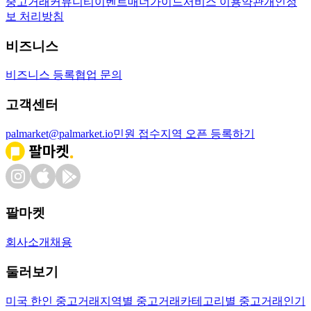
중고거래
커뮤니티
이벤트
매너가이드
서비스 이용약관
개인정
보 처리방침
비즈니스
비즈니스 등록
협업 문의
고객센터
palmarket@palmarket.io
민원 접수
지역 오픈 등록하기
팔마켓
회사소개
채용
둘러보기
미국 한인 중고거래
지역별 중고거래
카테고리별 중고거래
인기