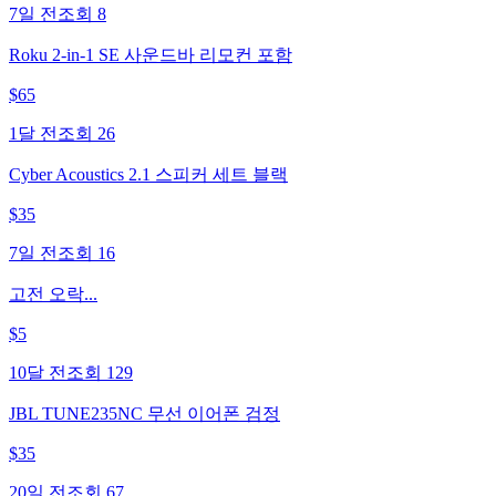
7일 전
조회
8
Roku 2-in-1 SE 사운드바 리모컨 포함
$
65
1달 전
조회
26
Cyber Acoustics 2.1 스피커 세트 블랙
$
35
7일 전
조회
16
고전 오락...
$
5
10달 전
조회
129
JBL TUNE235NC 무선 이어폰 검정
$
35
20일 전
조회
67