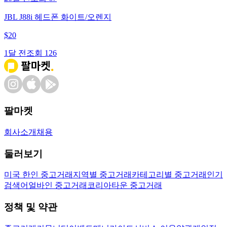
JBL J88i 헤드폰 화이트/오렌지
$
20
1달 전
조회
126
팔마켓
회사소개
채용
둘러보기
미국 한인 중고거래
지역별 중고거래
카테고리별 중고거래
인기
검색어
얼바인 중고거래
코리아타운 중고거래
정책 및 약관