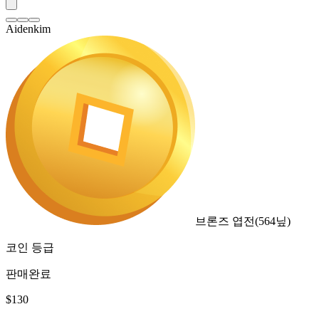
Aidenkim
브론즈 엽전
(
564
닢)
코인 등급
판매완료
$
130