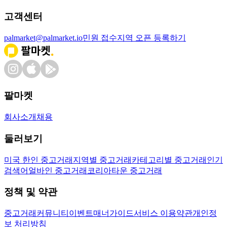
고객센터
palmarket@palmarket.io
민원 접수
지역 오픈 등록하기
팔마켓
회사소개
채용
둘러보기
미국 한인 중고거래
지역별 중고거래
카테고리별 중고거래
인기
검색어
얼바인 중고거래
코리아타운 중고거래
정책 및 약관
중고거래
커뮤니티
이벤트
매너가이드
서비스 이용약관
개인정
보 처리방침