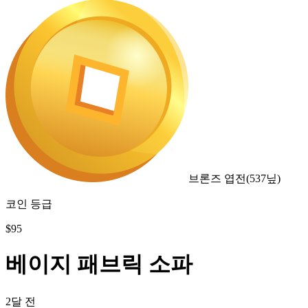
브론즈 엽전
(
537
닢)
코인 등급
$
95
베이지 패브릭 소파
2달 전