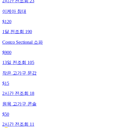
2시간 전
조회
23
이케아 침대
$
120
1달 전
조회
190
Costco Sectional 소파
$
900
13일 전
조회
105
작은 고가구 문갑
$
15
2시간 전
조회
18
원목 고가구 콘솔
$
50
2시간 전
조회
11