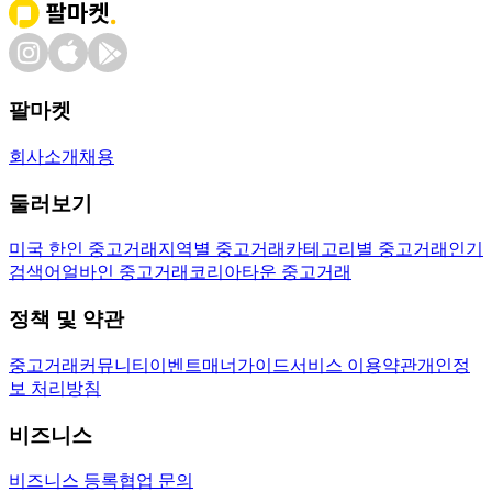
팔마켓
회사소개
채용
둘러보기
미국 한인 중고거래
지역별 중고거래
카테고리별 중고거래
인기
검색어
얼바인 중고거래
코리아타운 중고거래
정책 및 약관
중고거래
커뮤니티
이벤트
매너가이드
서비스 이용약관
개인정
보 처리방침
비즈니스
비즈니스 등록
협업 문의