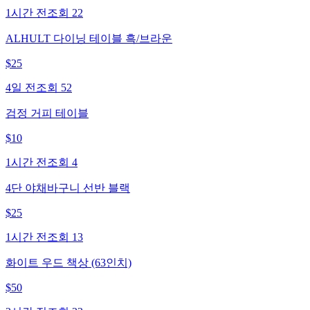
1시간 전
조회
22
ALHULT 다이닝 테이블 흑/브라운
$
25
4일 전
조회
52
검정 거피 테이블
$
10
1시간 전
조회
4
4단 야채바구니 선반 블랙
$
25
1시간 전
조회
13
화이트 우드 책상 (63인치)
$
50