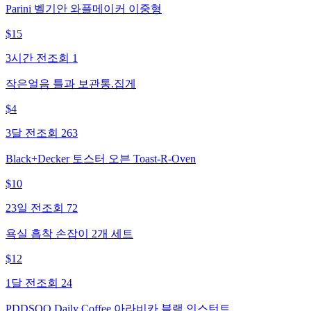
Parini 벨기안 와플메이커 이중형
$
15
3시간 전
조회
1
작은얼음 틀과 보관통.집게
$
4
3달 전
조회
263
Black+Decker 토스터 오븐 Toast-R-Oven
$
10
23일 전
조회
72
욕실 흡착 손잡이 2개 세트
$
12
1달 전
조회
24
PDDSQQ Daily Coffee 아라비카 블랙 인스턴트