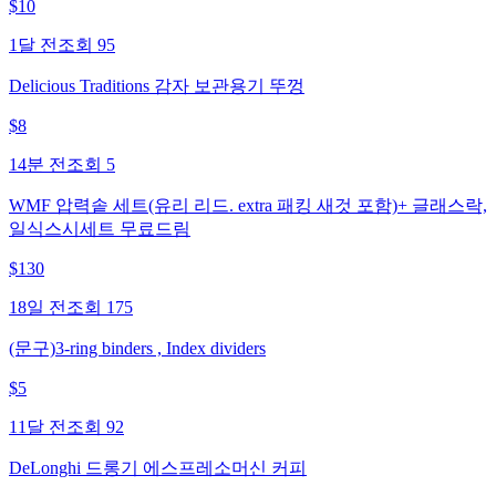
$
10
1달 전
조회
95
Delicious Traditions 감자 보관용기 뚜껑
$
8
14분 전
조회
5
WMF 압력솥 세트(유리 리드. extra 패킹 새것 포함)+ 글래스락,
일식스시세트 무료드림
$
130
18일 전
조회
175
(문구)3-ring binders , Index dividers
$
5
11달 전
조회
92
DeLonghi 드롱기 에스프레소머신 커피