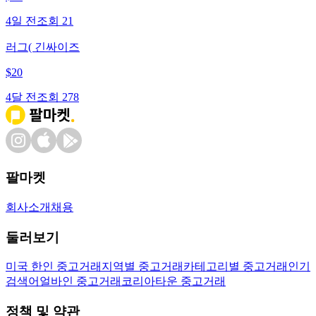
4일 전
조회
21
러그( 긴싸이즈
$
20
4달 전
조회
278
팔마켓
회사소개
채용
둘러보기
미국 한인 중고거래
지역별 중고거래
카테고리별 중고거래
인기
검색어
얼바인 중고거래
코리아타운 중고거래
정책 및 약관