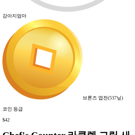
강아지엄마
브론즈 엽전
(
537
닢)
코인 등급
$
42