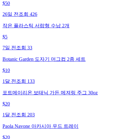
$
50
26일 전
조회
426
작은 플라스틱 서랍형 수납 2개
$
5
7일 전
조회
33
Botanic Garden 도자기 머그컵 2종 세트
$
10
1달 전
조회
133
포트메이리온 보태닉 가든 메져링 주그 30oz
$
20
1달 전
조회
203
Paola Navone 아카시아 우드 트레이
$
20