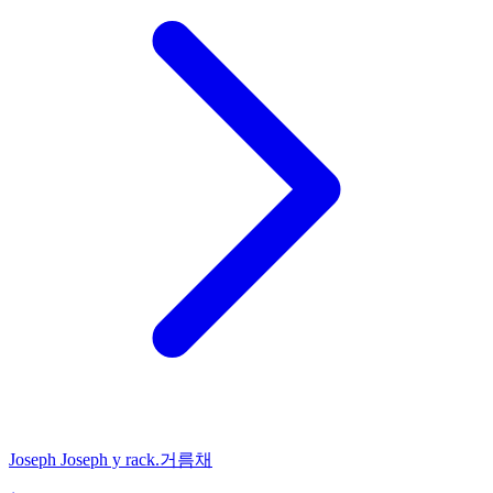
Joseph Joseph y rack.거름채