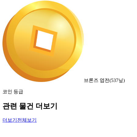
브론즈 엽전
(
537
닢)
코인 등급
관련 물건 더보기
더보기
전체보기