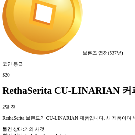
브론즈 엽전
(
537
닢)
코인 등급
$
20
RethaSerita CU-LINARIA
2달 전
RethaSerita 브랜드의 CU-LINARIAN 제품입니다. 새 
물건 상태
:
거의 새것