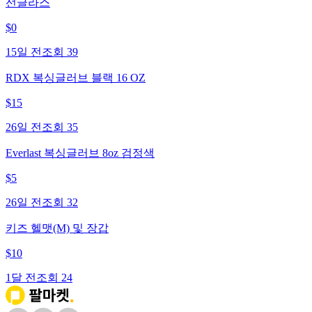
선글라스
$
0
15일 전
조회
39
RDX 복싱글러브 블랙 16 OZ
$
15
26일 전
조회
35
Everlast 복싱글러브 8oz 검정색
$
5
26일 전
조회
32
키즈 헬맷(M) 및 장갑
$
10
1달 전
조회
24