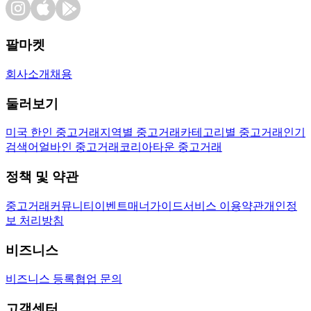
팔마켓
회사소개
채용
둘러보기
미국 한인 중고거래
지역별 중고거래
카테고리별 중고거래
인기
검색어
얼바인 중고거래
코리아타운 중고거래
정책 및 약관
중고거래
커뮤니티
이벤트
매너가이드
서비스 이용약관
개인정
보 처리방침
비즈니스
비즈니스 등록
협업 문의
고객센터