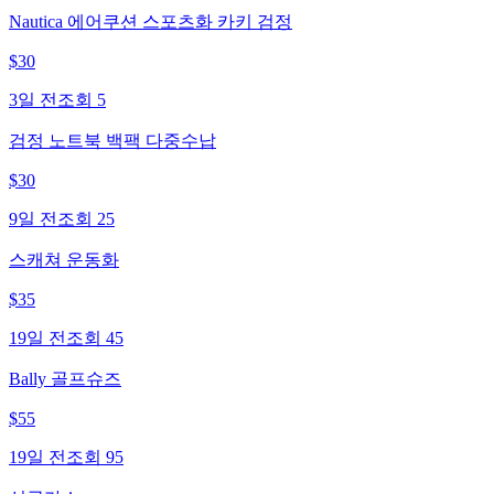
Nautica 에어쿠션 스포츠화 카키 검정
$
30
3일 전
조회
5
검정 노트북 백팩 다중수납
$
30
9일 전
조회
25
스캐쳐 운동화
$
35
19일 전
조회
45
Bally 골프슈즈
$
55
19일 전
조회
95