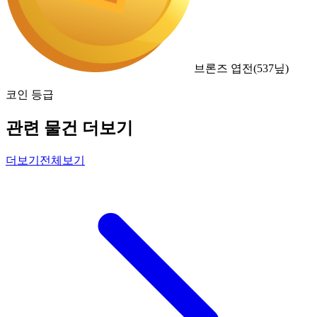
브론즈 엽전
(
537
닢)
코인 등급
관련 물건 더보기
더보기
전체보기