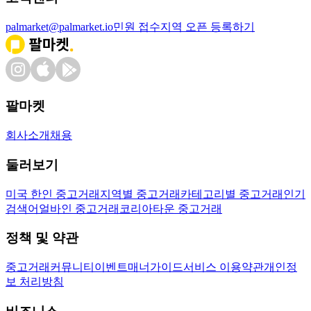
palmarket@palmarket.io
민원 접수
지역 오픈 등록하기
팔마켓
회사소개
채용
둘러보기
미국 한인 중고거래
지역별 중고거래
카테고리별 중고거래
인기
검색어
얼바인 중고거래
코리아타운 중고거래
정책 및 약관
중고거래
커뮤니티
이벤트
매너가이드
서비스 이용약관
개인정
보 처리방침