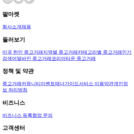
팔마켓
회사소개
채용
둘러보기
미국 한인 중고거래
지역별 중고거래
카테고리별 중고거래
인기
검색어
얼바인 중고거래
코리아타운 중고거래
정책 및 약관
중고거래
커뮤니티
이벤트
매너가이드
서비스 이용약관
개인정
보 처리방침
비즈니스
비즈니스 등록
협업 문의
고객센터