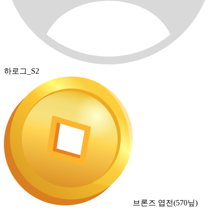
하로그_S2
브론즈 엽전
(
570
닢)