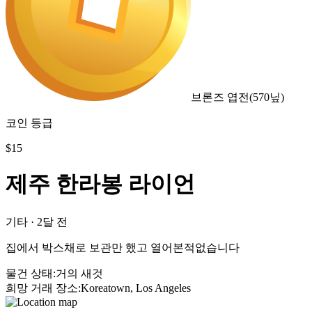
브론즈 엽전
(
570
닢)
코인 등급
$
15
제주 한라봉 라이언
기타
·
2달 전
집에서 박스채로 보관만 했고 열어본적없습니다
물건 상태
:
거의 새것
희망 거래 장소
:
Koreatown, Los Angeles