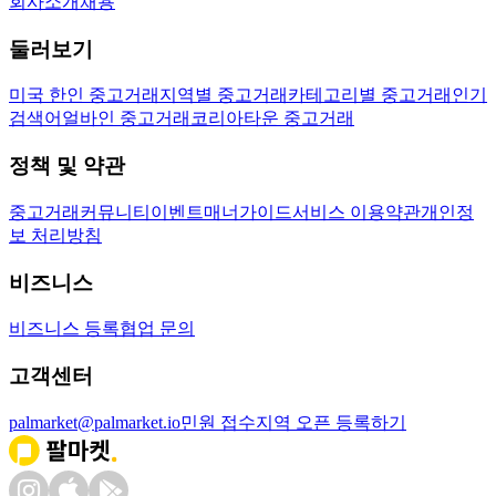
회사소개
채용
둘러보기
미국 한인 중고거래
지역별 중고거래
카테고리별 중고거래
인기
검색어
얼바인 중고거래
코리아타운 중고거래
정책 및 약관
중고거래
커뮤니티
이벤트
매너가이드
서비스 이용약관
개인정
보 처리방침
비즈니스
비즈니스 등록
협업 문의
고객센터
palmarket@palmarket.io
민원 접수
지역 오픈 등록하기