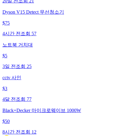
20일 전
조회
21
Dyson V15 Detect 무선청소기
$
75
4시간 전
조회
57
노트북 거치대
$
5
3일 전
조회
25
cctv 사인
$
3
4달 전
조회
77
Black+Decker 마이크로웨이브 1000W
$
50
8시간 전
조회
12