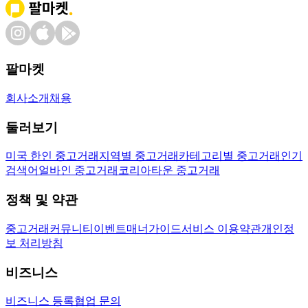
팔마켓
회사소개
채용
둘러보기
미국 한인 중고거래
지역별 중고거래
카테고리별 중고거래
인기
검색어
얼바인 중고거래
코리아타운 중고거래
정책 및 약관
중고거래
커뮤니티
이벤트
매너가이드
서비스 이용약관
개인정
보 처리방침
비즈니스
비즈니스 등록
협업 문의