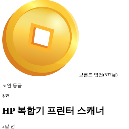
브론즈 엽전
(
537
닢)
코인 등급
$
35
HP 복합기 프린터 스캐너
2달 전