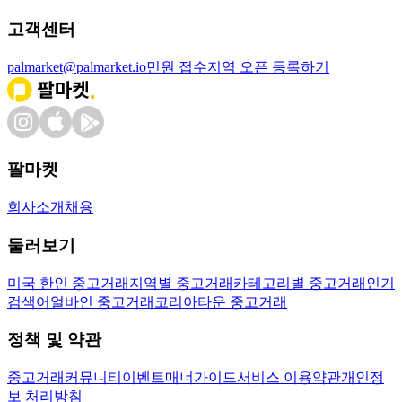
고객센터
palmarket@palmarket.io
민원 접수
지역 오픈 등록하기
팔마켓
회사소개
채용
둘러보기
미국 한인 중고거래
지역별 중고거래
카테고리별 중고거래
인기
검색어
얼바인 중고거래
코리아타운 중고거래
정책 및 약관
중고거래
커뮤니티
이벤트
매너가이드
서비스 이용약관
개인정
보 처리방침