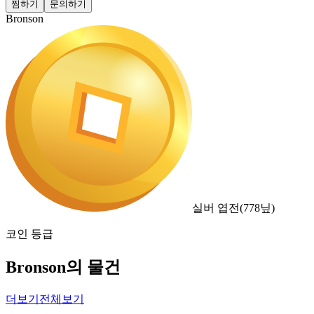
찜하기
문의하기
Bronson
실버 엽전
(
778
닢)
코인 등급
Bronson의 물건
더보기
전체보기