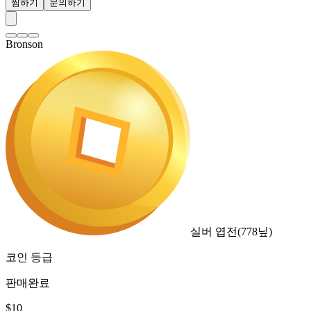
찜하기
문의하기
Bronson
실버 엽전
(
778
닢)
코인 등급
판매완료
$
10