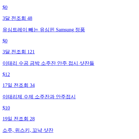
$
0
3달 전
조회
48
유심트레이 빼는 유심핀 Samsung 정품
$
0
3달 전
조회
121
이태리 수공 금박 소주잔 안주 접시 샷잔들
$
12
17일 전
조회
34
이태리제 수제 소주잔과 안주접시
$
10
19일 전
조회
28
소주, 위스키, 꼬냑 샷잔