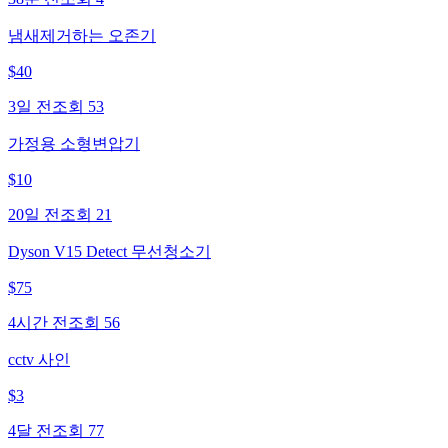
냄새제거하는 오존기
$
40
3일 전
조회
53
가정용 소형변압기
$
10
20일 전
조회
21
Dyson V15 Detect 무선청소기
$
75
4시간 전
조회
56
cctv 사인
$
3
4달 전
조회
77