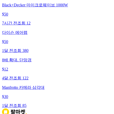
Black+Decker 마이크로웨이브 1000W
$
50
7시간 전
조회
12
다이슨 에어랩
$
50
1달 전
조회
380
8배 확대. 단망경
$
12
4달 전
조회
122
Manfrotto 카메라 삼각대
$
30
1달 전
조회
85