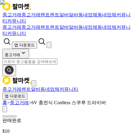
중고거래
중고거래
렌트
렌트
알바
알바
동네업체
동네업체
커뮤니
티
커뮤니티
중고거래
중고거래
렌트
렌트
알바
알바
동네업체
동네업체
커뮤니
티
커뮤니티
앱 다운로드
중고거래
중고거래
렌트
알바
동네업체
커뮤니티
앱 다운로드
홈
>
중고거래
>
6V 충전식 Cordless 스쿠루 드라이버
판매완료
$
10