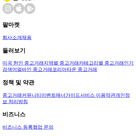
팔마켓
회사소개
채용
둘러보기
미국 한인 중고거래
지역별 중고거래
카테고리별 중고거래
인기
검색어
얼바인 중고거래
코리아타운 중고거래
정책 및 약관
중고거래
커뮤니티
이벤트
매너가이드
서비스 이용약관
개인정
보 처리방침
비즈니스
비즈니스 등록
협업 문의