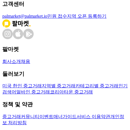
고객센터
palmarket@palmarket.io
민원 접수
지역 오픈 등록하기
팔마켓
회사소개
채용
둘러보기
미국 한인 중고거래
지역별 중고거래
카테고리별 중고거래
인기
검색어
얼바인 중고거래
코리아타운 중고거래
정책 및 약관
중고거래
커뮤니티
이벤트
매너가이드
서비스 이용약관
개인정
보 처리방침