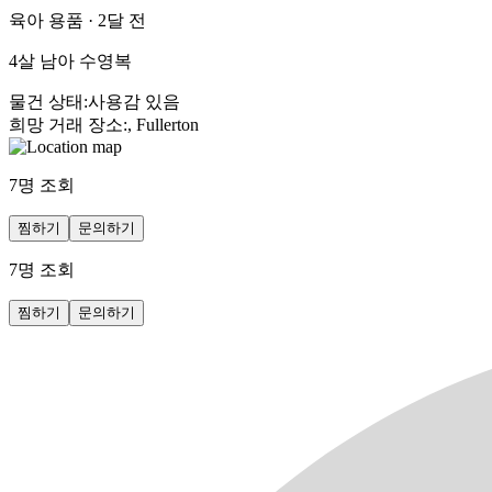
육아 용품
·
2달 전
4살 남아 수영복
물건 상태
:
사용감 있음
희망 거래 장소
:
, Fullerton
7
명 조회
찜하기
문의하기
7
명 조회
찜하기
문의하기