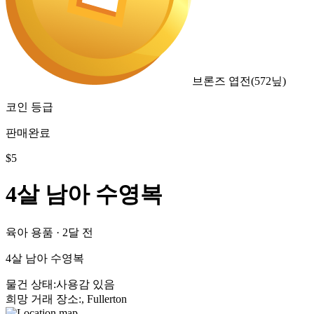
브론즈 엽전
(
572
닢)
코인 등급
판매완료
$
5
4살 남아 수영복
육아 용품
·
2달 전
4살 남아 수영복
물건 상태
:
사용감 있음
희망 거래 장소
:
, Fullerton