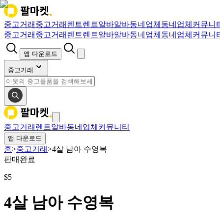
중고거래
중고거래
렌트
렌트
알바
알바
동네업체
동네업체
커뮤니
중고거래
중고거래
렌트
렌트
알바
알바
동네업체
동네업체
커뮤니
앱 다운로드
중고거래
중고거래
렌트
알바
동네업체
커뮤니티
앱 다운로드
홈
>
중고거래
>
4살 남아 수영복
판매완료
$
5
4살 남아 수영복