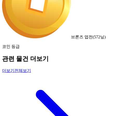
브론즈 엽전
(
572
닢)
코인 등급
관련 물건 더보기
더보기
전체보기