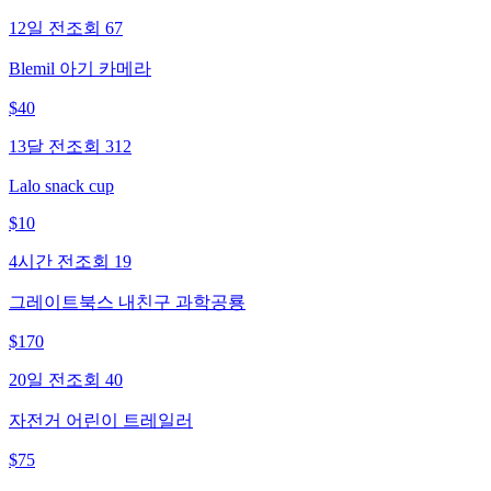
12일 전
조회
67
Blemil 아기 카메라
$
40
13달 전
조회
312
Lalo snack cup
$
10
4시간 전
조회
19
그레이트북스 내친구 과학공룡
$
170
20일 전
조회
40
자전거 어린이 트레일러
$
75