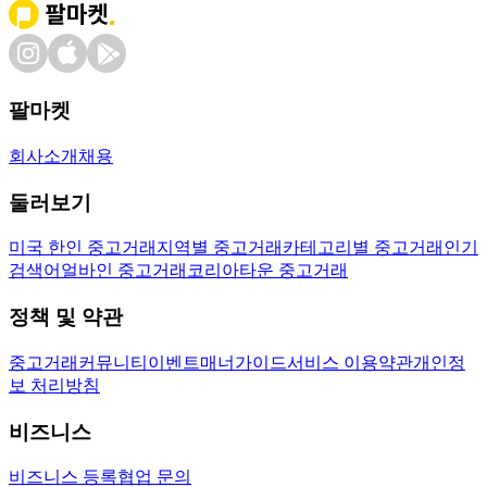
팔마켓
회사소개
채용
둘러보기
미국 한인 중고거래
지역별 중고거래
카테고리별 중고거래
인기
검색어
얼바인 중고거래
코리아타운 중고거래
정책 및 약관
중고거래
커뮤니티
이벤트
매너가이드
서비스 이용약관
개인정
보 처리방침
비즈니스
비즈니스 등록
협업 문의