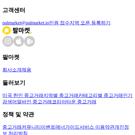
고객센터
palmarket@palmarket.io
민원 접수
지역 오픈 등록하기
팔마켓
회사소개
채용
둘러보기
미국 한인 중고거래
지역별 중고거래
카테고리별 중고거래
인기
검색어
얼바인 중고거래
코리아타운 중고거래
정책 및 약관
중고거래
커뮤니티
이벤트
매너가이드
서비스 이용약관
개인정
보 처리방침