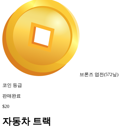
브론즈 엽전
(
572
닢)
코인 등급
판매완료
$
20
자동차 트랙