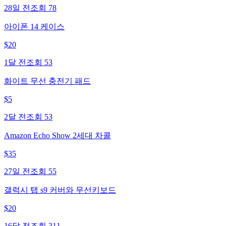
28일 전
조회
78
아이폰 14 케이스
$
20
1달 전
조회
53
화이트 무선 충전기 패드
$
5
2달 전
조회
53
Amazon Echo Show 2세대 차콜
$
35
27일 전
조회
55
갤럭시 탭 s9 커버와 무선키보드
$
20
16달 전
조회
311