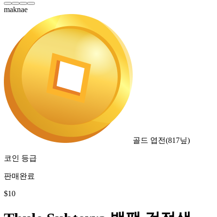
maknae
골드 엽전
(
817
닢)
코인 등급
판매완료
$
10