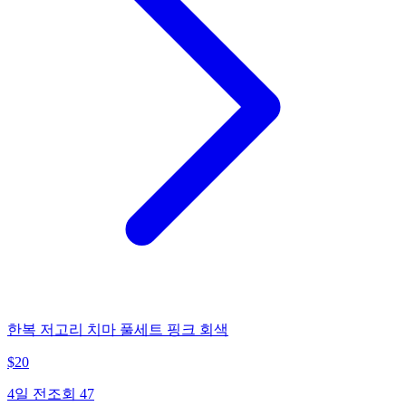
한복 저고리 치마 풀세트 핑크 회색
$
20
4일 전
조회
47