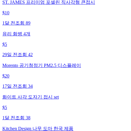
ST. JAMES 프리미엄 포셀린 직사각형 큰접시
$
10
1달 전
조회
89
유리 화병 4개
$
5
29일 전
조회
42
Morento 공기청정기 PM2.5 디스플레이
$
20
17일 전
조회
34
화이트 사각 도자기 접시 set
$
5
1달 전
조회
38
Kitchen Design 나무 도마 한국 제품