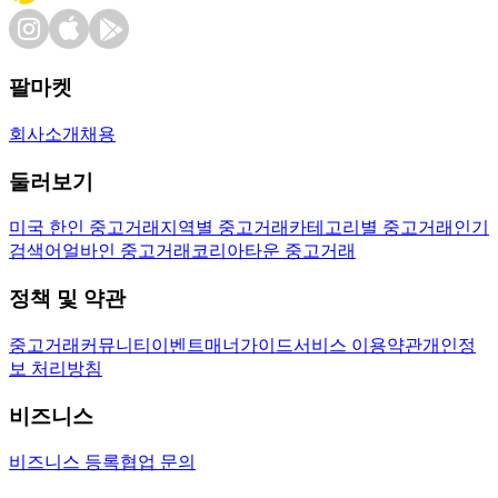
팔마켓
회사소개
채용
둘러보기
미국 한인 중고거래
지역별 중고거래
카테고리별 중고거래
인기
검색어
얼바인 중고거래
코리아타운 중고거래
정책 및 약관
중고거래
커뮤니티
이벤트
매너가이드
서비스 이용약관
개인정
보 처리방침
비즈니스
비즈니스 등록
협업 문의