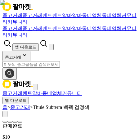
중고거래
중고거래
렌트
렌트
알바
알바
동네업체
동네업체
커뮤니
티
커뮤니티
중고거래
중고거래
렌트
렌트
알바
알바
동네업체
동네업체
커뮤니
티
커뮤니티
앱 다운로드
중고거래
중고거래
렌트
알바
동네업체
커뮤니티
앱 다운로드
홈
>
중고거래
>
Thule Subterra 백팩 검정색
판매완료
$
10