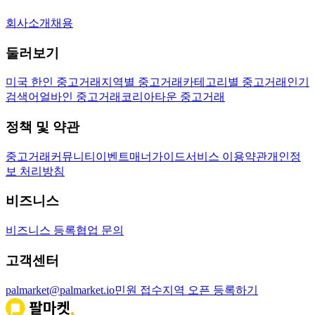
회사소개
채용
둘러보기
미국 한인 중고거래
지역별 중고거래
카테고리별 중고거래
인기
검색어
얼바인 중고거래
코리아타운 중고거래
정책 및 약관
중고거래
커뮤니티
이벤트
매너가이드
서비스 이용약관
개인정
보 처리방침
비즈니스
비즈니스 등록
협업 문의
고객센터
palmarket@palmarket.io
민원 접수
지역 오픈 등록하기