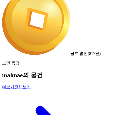
골드 엽전
(
817
닢)
코인 등급
maknae의 물건
더보기
전체보기