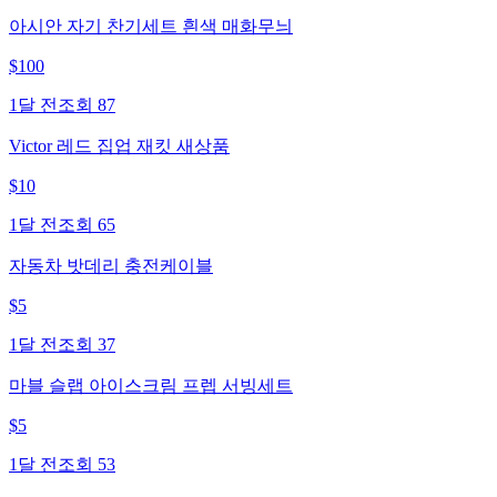
아시안 자기 찬기세트 흰색 매화무늬
$
100
1달 전
조회
87
Victor 레드 집업 재킷 새상품
$
10
1달 전
조회
65
자동차 밧데리 충전케이블
$
5
1달 전
조회
37
마블 슬랩 아이스크림 프렙 서빙세트
$
5
1달 전
조회
53