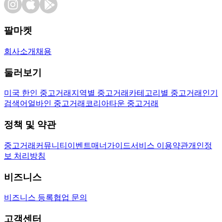
팔마켓
회사소개
채용
둘러보기
미국 한인 중고거래
지역별 중고거래
카테고리별 중고거래
인기
검색어
얼바인 중고거래
코리아타운 중고거래
정책 및 약관
중고거래
커뮤니티
이벤트
매너가이드
서비스 이용약관
개인정
보 처리방침
비즈니스
비즈니스 등록
협업 문의
고객센터