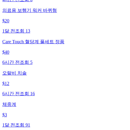
의료용 보행기 워커 바퀴형
$
20
1달 전
조회
13
Care Touch 혈당계 풀세트 정품
$
40
6시간 전
조회
5
오랄비 치솔
$
12
6시간 전
조회
16
체중계
$
3
1달 전
조회
91