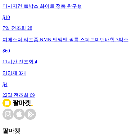
마사지건 풀박스 화이트 정품 완구형
$
10
7일 전
조회
28
여에스더 리포좀 NMN 엔엠엔 필름 스페르미딘배합 3박스
$
60
11시간 전
조회
4
영양제 3개
$
4
22일 전
조회
69
팔마켓