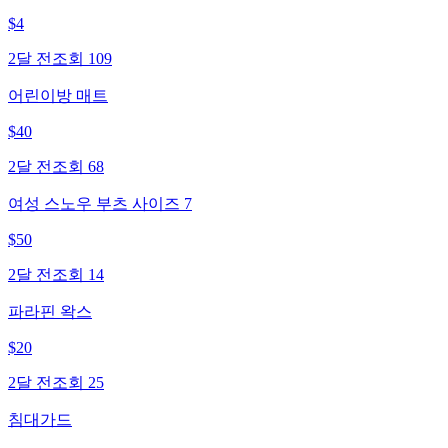
$
4
2달 전
조회
109
어린이방 매트
$
40
2달 전
조회
68
여성 스노우 부츠 사이즈 7
$
50
2달 전
조회
14
파라핀 왁스
$
20
2달 전
조회
25
침대가드