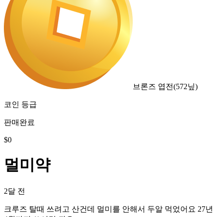
브론즈 엽전
(
572
닢)
코인 등급
판매완료
$
0
멀미약
2달 전
크루즈 탈때 쓰려고 산건데 멀미를 안해서 두알 먹었어요 27년