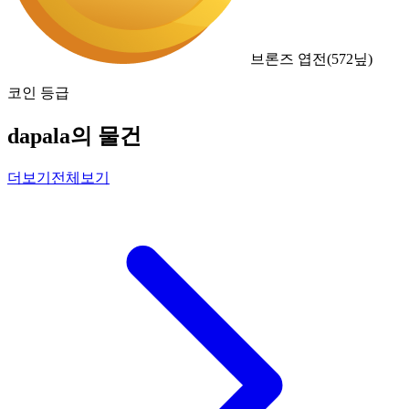
브론즈 엽전
(
572
닢)
코인 등급
dapala의 물건
더보기
전체보기