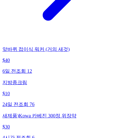
앞바퀴 접이식 워커 (거의 새것)
$
40
6일 전
조회
12
지방종크림
$
10
24일 전
조회
76
새제품)Kowa 카베진 300정 위장약
$
30
4시간 전
조회
6