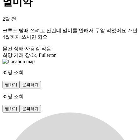
멀미약
2달 전
크루즈 탈때 쓰려고 산건데 멀미를 안해서 두알 먹었어요 27년
4월까지 쓰시면 되요
물건 상태
:
사용감 적음
희망 거래 장소
:
, Fullerton
35
명 조회
찜하기
문의하기
35
명 조회
찜하기
문의하기