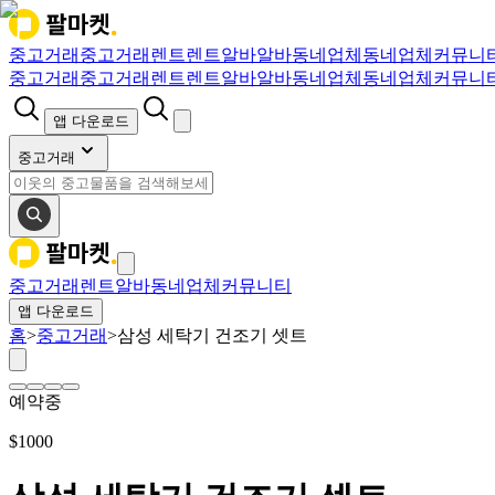
중고거래
중고거래
렌트
렌트
알바
알바
동네업체
동네업체
커뮤니
중고거래
중고거래
렌트
렌트
알바
알바
동네업체
동네업체
커뮤니
앱 다운로드
중고거래
중고거래
렌트
알바
동네업체
커뮤니티
앱 다운로드
홈
>
중고거래
>
삼성 세탁기 건조기 셋트
예약중
$
1000