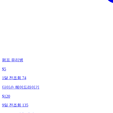
펌프 유리병
$
5
1달 전
조회
74
다이슨 헤어드라이기
$
120
9일 전
조회
135