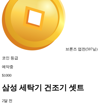
브론즈 엽전
(
597
닢)
코인 등급
예약중
$
1000
삼성 세탁기 건조기 셋트
2달 전