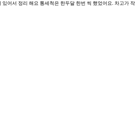
되어 있어서 정리 해요 통세척은 한두달 한번 씩 했었어요. 차고가