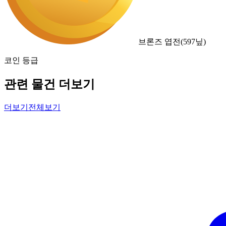
브론즈 엽전
(
597
닢)
코인 등급
관련 물건 더보기
더보기
전체보기