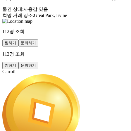
물건 상태
:
사용감 있음
희망 거래 장소
:
Great Park, Irvine
112
명 조회
찜하기
문의하기
112
명 조회
찜하기
문의하기
Carrot!