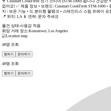
🥦 Cuisinart CookFresh 전기 스티머 (STM-1000)
없어요! ✅ 제품 정보 • 브랜드: Cuisinart CookFresh STM-1
지 / 보온 기능 • 1L 분리형 물탱크 • 스테인리스 스팀 트레이 포
📍 위치: LA 📱 연락: 문자 주세요
물건 상태
:
사용감 적음
희망 거래 장소
:
Koreatown, Los Angeles
48
명 조회
찜하기
문의하기
48
명 조회
찜하기
문의하기