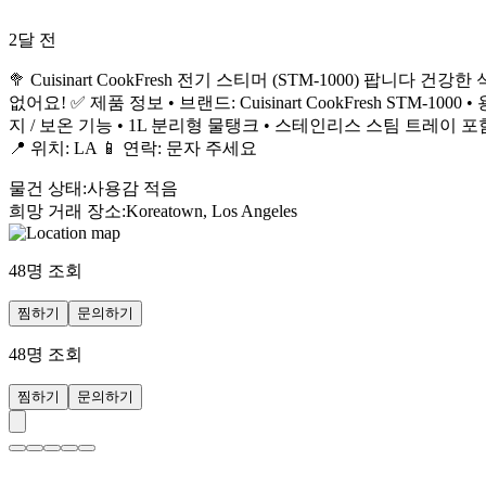
2달 전
🥦 Cuisinart CookFresh 전기 스티머 (STM-1000)
없어요! ✅ 제품 정보 • 브랜드: Cuisinart CookFresh STM-1
지 / 보온 기능 • 1L 분리형 물탱크 • 스테인리스 스팀 트레이 포
📍 위치: LA 📱 연락: 문자 주세요
물건 상태
:
사용감 적음
희망 거래 장소
:
Koreatown, Los Angeles
48
명 조회
찜하기
문의하기
48
명 조회
찜하기
문의하기