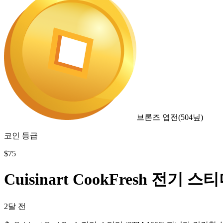
브론즈 엽전
(
504
닢)
코인 등급
$
75
Cuisinart CookFresh 전기 스
2달 전