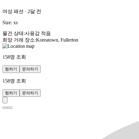
여성 패션
·
2달 전
Size: xs
물건 상태
:
사용감 적음
희망 거래 장소
:
Koreatown, Fullerton
158
명 조회
찜하기
문의하기
158
명 조회
찜하기
문의하기