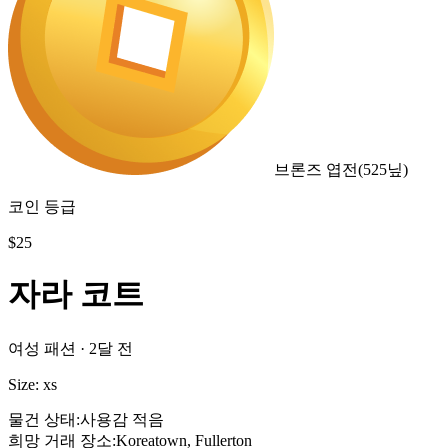
브론즈 엽전
(
525
닢)
코인 등급
$
25
자라 코트
여성 패션
·
2달 전
Size: xs
물건 상태
:
사용감 적음
희망 거래 장소
:
Koreatown, Fullerton