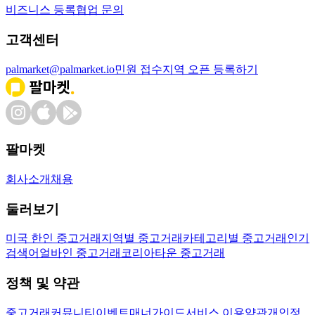
비즈니스 등록
협업 문의
고객센터
palmarket@palmarket.io
민원 접수
지역 오픈 등록하기
팔마켓
회사소개
채용
둘러보기
미국 한인 중고거래
지역별 중고거래
카테고리별 중고거래
인기
검색어
얼바인 중고거래
코리아타운 중고거래
정책 및 약관
중고거래
커뮤니티
이벤트
매너가이드
서비스 이용약관
개인정