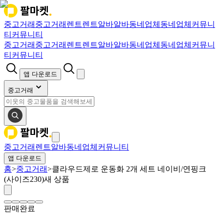
중고거래
중고거래
렌트
렌트
알바
알바
동네업체
동네업체
커뮤니
티
커뮤니티
중고거래
중고거래
렌트
렌트
알바
알바
동네업체
동네업체
커뮤니
티
커뮤니티
앱 다운로드
중고거래
중고거래
렌트
알바
동네업체
커뮤니티
앱 다운로드
홈
>
중고거래
>
클라우드제로 운동화 2개 세트 네이비/연핑크
(사이즈230)새 상품
판매완료