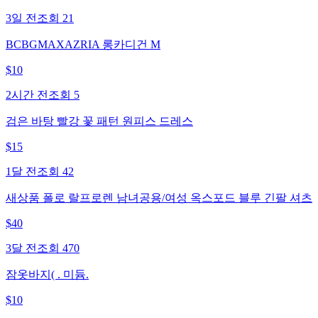
3일 전
조회
21
BCBGMAXAZRIA 롱카디건 M
$
10
2시간 전
조회
5
검은 바탕 빨강 꽃 패턴 원피스 드레스
$
15
1달 전
조회
42
새상품 폴로 랄프로렌 남녀공용/여성 옥스포드 블루 긴팔 셔츠
$
40
3달 전
조회
470
잠옷바지( . 미듐.
$
10