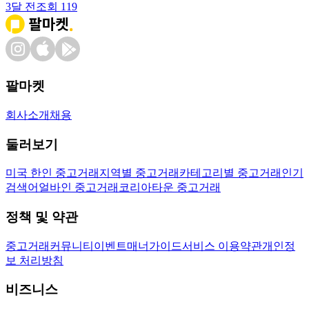
3달 전
조회
119
팔마켓
회사소개
채용
둘러보기
미국 한인 중고거래
지역별 중고거래
카테고리별 중고거래
인기
검색어
얼바인 중고거래
코리아타운 중고거래
정책 및 약관
중고거래
커뮤니티
이벤트
매너가이드
서비스 이용약관
개인정
보 처리방침
비즈니스