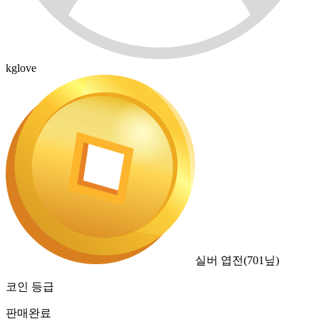
kglove
실버 엽전
(
701
닢)
코인 등급
판매완료