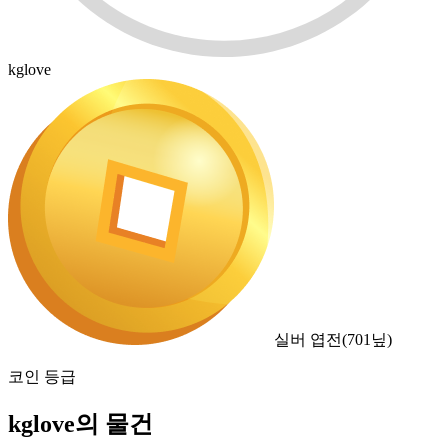
kglove
실버 엽전
(
701
닢)
코인 등급
kglove의 물건