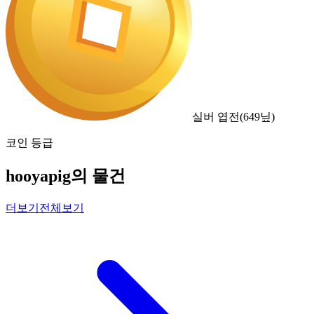
실버 엽전
(
649
닢)
코인 등급
hooyapig의 물건
더보기
전체보기