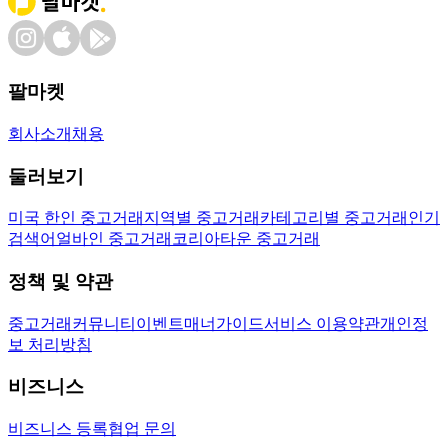
팔마켓
회사소개
채용
둘러보기
미국 한인 중고거래
지역별 중고거래
카테고리별 중고거래
인기
검색어
얼바인 중고거래
코리아타운 중고거래
정책 및 약관
중고거래
커뮤니티
이벤트
매너가이드
서비스 이용약관
개인정
보 처리방침
비즈니스
비즈니스 등록
협업 문의