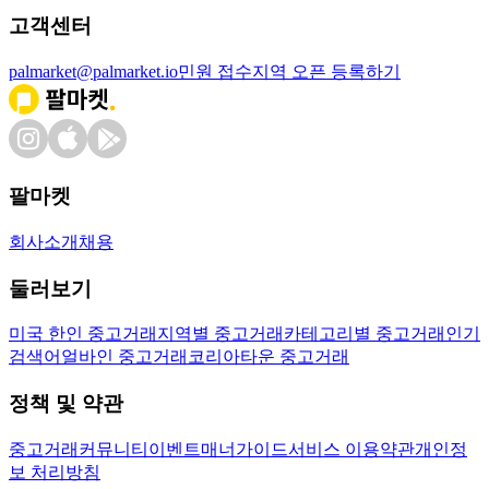
고객센터
palmarket@palmarket.io
민원 접수
지역 오픈 등록하기
팔마켓
회사소개
채용
둘러보기
미국 한인 중고거래
지역별 중고거래
카테고리별 중고거래
인기
검색어
얼바인 중고거래
코리아타운 중고거래
정책 및 약관
중고거래
커뮤니티
이벤트
매너가이드
서비스 이용약관
개인정
보 처리방침