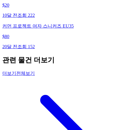
$
20
10달 전
조회
222
커먼 프로젝트 여자 스니커즈 EU35
$
80
20달 전
조회
152
관련 물건 더보기
더보기
전체보기