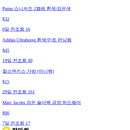
Puma 스니커즈 2켤레 흰색/검은색
$
32
6일 전
조회
16
Adidas Ultraboost 흰색/민트 런닝화
$
45
19일 전
조회
49
찰스앤키스 가방 (미니백)
$
15
29일 전
조회
161
Marc Jacobs 검은 숄더백 금장 하드웨어
$
90
7일 전
조회
17