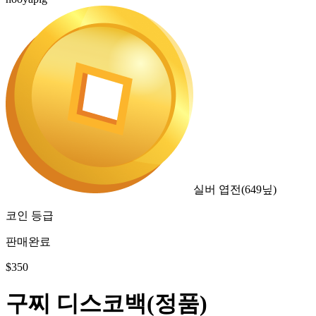
실버 엽전
(
649
닢)
코인 등급
판매완료
$
350
구찌 디스코백(정품)