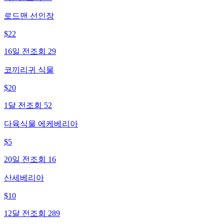
로드맨 선인장
$
22
16일 전
조회
29
코끼리귀 식물
$
20
1달 전
조회
52
다육식물 에케베리아
$
5
20일 전
조회
16
산세베리아
$
10
12달 전
조회
289