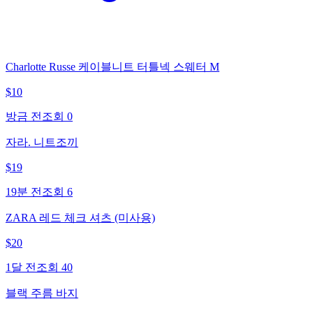
Charlotte Russe 케이블니트 터틀넥 스웨터 M
$
10
방금 전
조회
0
자라. 니트조끼
$
19
19분 전
조회
6
ZARA 레드 체크 셔츠 (미사용)
$
20
1달 전
조회
40
블랙 주름 바지