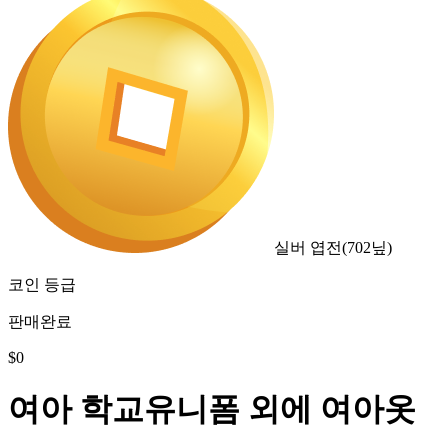
실버 엽전
(
702
닢)
코인 등급
판매완료
$
0
여아 학교유니폼 외에 여아옷