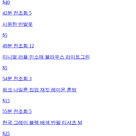
$
40
42분 전
조회
5
시원한 반발옷
$
5
49분 전
조회
12
미니멀 러플 민소매 블라우스 라이트그린
$
5
54분 전
조회
3
핑크 나일론 집업 재킷 레이온 혼방
$
15
55분 전
조회
5
한국 그레이 블랙 배색 반팔 티셔츠 M
$
25