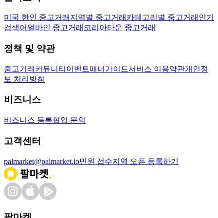
미국 한인 중고거래
지역별 중고거래
카테고리별 중고거래
인기
검색어
얼바인 중고거래
코리아타운 중고거래
정책 및 약관
중고거래
커뮤니티
이벤트
매너가이드
서비스 이용약관
개인정
보 처리방침
비즈니스
비즈니스 등록
협업 문의
고객센터
palmarket@palmarket.io
민원 접수
지역 오픈 등록하기
팔마켓