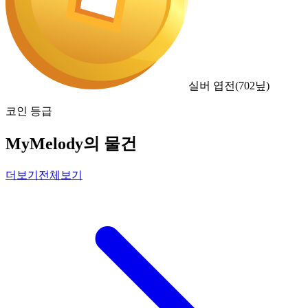
실버 엽전
(
702
닢)
코인 등급
MyMelody의 물건
더보기
전체보기