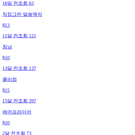
16일 전
조회
63
직접그린 말씀액자
$
13
11달 전
조회
121
침낭
$
10
13달 전
조회
137
쿨러컵
$
15
15달 전
조회
297
에어프라이어
$
10
2달 전
조회
73