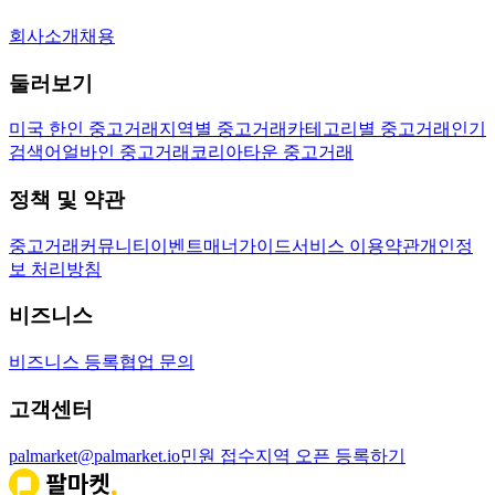
회사소개
채용
둘러보기
미국 한인 중고거래
지역별 중고거래
카테고리별 중고거래
인기
검색어
얼바인 중고거래
코리아타운 중고거래
정책 및 약관
중고거래
커뮤니티
이벤트
매너가이드
서비스 이용약관
개인정
보 처리방침
비즈니스
비즈니스 등록
협업 문의
고객센터
palmarket@palmarket.io
민원 접수
지역 오픈 등록하기