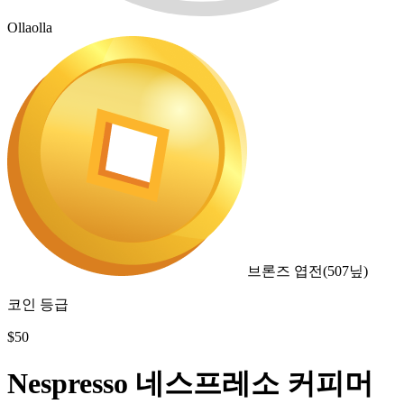
Ollaolla
브론즈 엽전
(
507
닢)
코인 등급
$
50
Nespresso 네스프레소 커피머