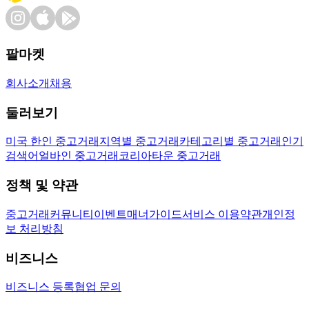
팔마켓
회사소개
채용
둘러보기
미국 한인 중고거래
지역별 중고거래
카테고리별 중고거래
인기
검색어
얼바인 중고거래
코리아타운 중고거래
정책 및 약관
중고거래
커뮤니티
이벤트
매너가이드
서비스 이용약관
개인정
보 처리방침
비즈니스
비즈니스 등록
협업 문의