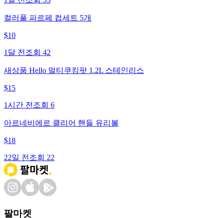
컬러풀 파르페 컵세트 5개
$
10
1달 전
조회
42
새상품 Hello 멀티쿠킹팟 1.2L 스테인리스
$
15
1시간 전
조회
6
아르네비에르 클리어 핸들 유리볼
$
18
22일 전
조회
22
팔마켓