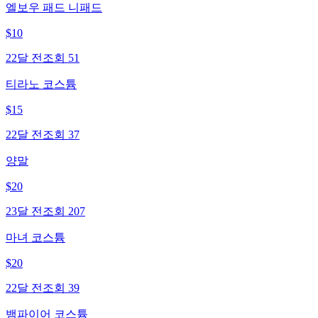
엘보우 패드 니패드
$
10
22달 전
조회
51
티라노 코스튬
$
15
22달 전
조회
37
양말
$
20
23달 전
조회
207
마녀 코스튬
$
20
22달 전
조회
39
뱀파이어 코스튬