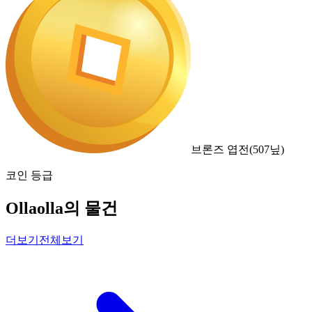
브론즈 엽전
(
507
닢)
코인 등급
Ollaolla의 물건
더보기
전체보기