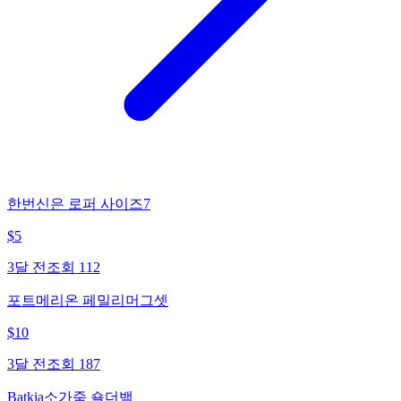
한번신은 로퍼 사이즈7
$
5
3달 전
조회
112
포트메리온 페밀리머그셋
$
10
3달 전
조회
187
Batkia소가죽 숄더백