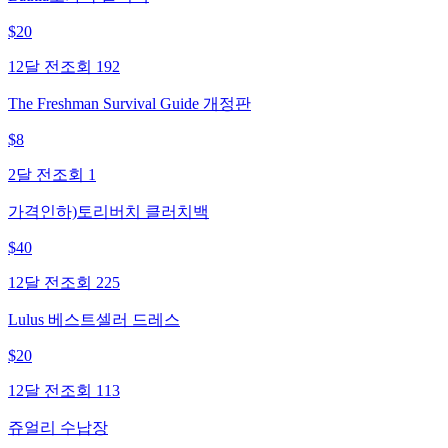
$
20
12달 전
조회
192
The Freshman Survival Guide 개정판
$
8
2달 전
조회
1
가격인하)토리버치 클러치백
$
40
12달 전
조회
225
Lulus 베스트셀러 드레스
$
20
12달 전
조회
113
쥬얼리 수납장