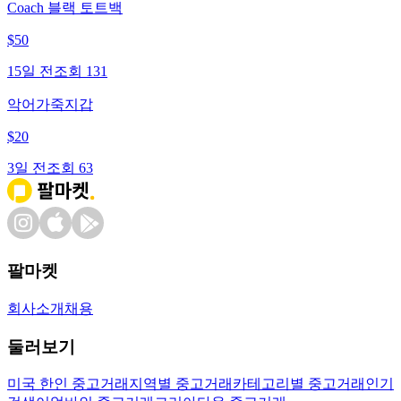
Coach 블랙 토트백
$
50
15일 전
조회
131
악어가죽지갑
$
20
3일 전
조회
63
팔마켓
회사소개
채용
둘러보기
미국 한인 중고거래
지역별 중고거래
카테고리별 중고거래
인기