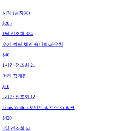
시계 (남자용)
$
205
1달 전
조회
324
수제 퀼팅 체인 숄더백/파우치
$
40
1시간 전
조회
21
머리 집게핀
$
10
2시간 전
조회
12
Louis Vuitton 포인트 펌프스 35 핑크
$
420
8일 전
조회
63