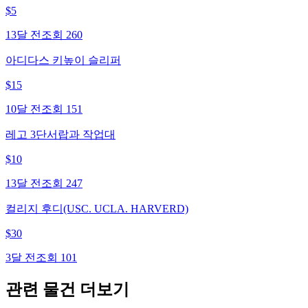
$
5
13달 전
조회
260
아디다스 키높이 슬리퍼
$
15
10달 전
조회
151
레고 3단서랍과 작업대
$
10
13달 전
조회
247
컬리지 후디(USC. UCLA. HARVERD)
$
30
3달 전
조회
101
관련 물건 더보기