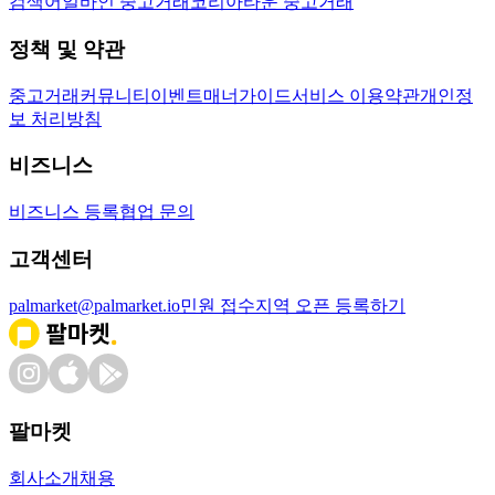
검색어
얼바인 중고거래
코리아타운 중고거래
정책 및 약관
중고거래
커뮤니티
이벤트
매너가이드
서비스 이용약관
개인정
보 처리방침
비즈니스
비즈니스 등록
협업 문의
고객센터
palmarket@palmarket.io
민원 접수
지역 오픈 등록하기
팔마켓
회사소개
채용