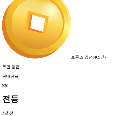
브론즈 엽전
(
465
닢)
코인 등급
판매완료
$
20
전등
2달 전