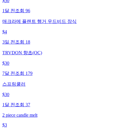
$
50
1달 전
조회
96
매크라메 플랜트 행거 우드비드 장식
$
4
3일 전
조회
18
TRVDON 향초(OC)
$
30
7달 전
조회
179
스프링쿨러
$
30
1달 전
조회
37
2 piece candle melt
$
3