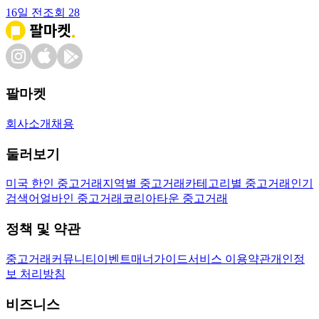
16일 전
조회
28
팔마켓
회사소개
채용
둘러보기
미국 한인 중고거래
지역별 중고거래
카테고리별 중고거래
인기
검색어
얼바인 중고거래
코리아타운 중고거래
정책 및 약관
중고거래
커뮤니티
이벤트
매너가이드
서비스 이용약관
개인정
보 처리방침
비즈니스