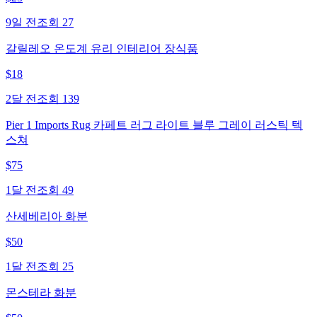
9일 전
조회
27
갈릴레오 온도계 유리 인테리어 장식품
$
18
2달 전
조회
139
Pier 1 Imports Rug 카페트 러그 라이트 블루 그레이 러스틱 텍
스쳐
$
75
1달 전
조회
49
산세베리아 화분
$
50
1달 전
조회
25
몬스테라 화분