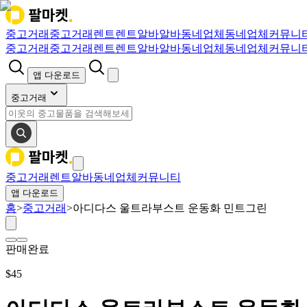
중고거래
중고거래
렌트
렌트
알바
알바
동네업체
동네업체
커뮤니
중고거래
중고거래
렌트
렌트
알바
알바
동네업체
동네업체
커뮤니
앱 다운로드
중고거래
중고거래
렌트
알바
동네업체
커뮤니티
앱 다운로드
홈
>
중고거래
>
아디다스 울트라부스트 운동화 민트그린
판매완료
$
45