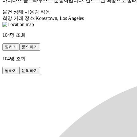
아디다스 울트라부스트 운동화입니다. 민트그린 색상으로 상태도
물건 상태
:
사용감 적음
희망 거래 장소
:
Koreatown, Los Angeles
104
명 조회
찜하기
문의하기
104
명 조회
찜하기
문의하기