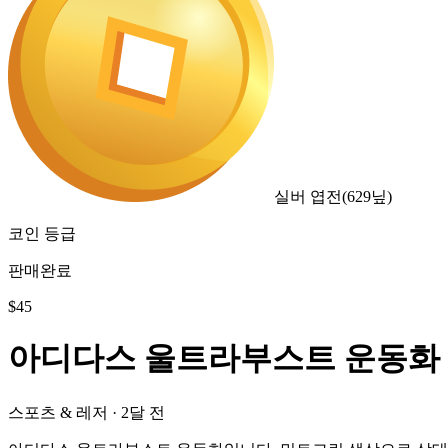
실버 엽전
(
629
닢)
코인 등급
판매완료
$
45
아디다스 울트라부스트 운동화
스포츠 & 레저
·
2달 전