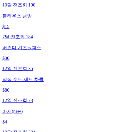
10달 전
조회
190
블라우스 남방
$
15
7달 전
조회
184
버건디 셔츠원피스
$
30
12일 전
조회
35
정장 수트 세트 차콜
$
80
12일 전
조회
73
바지(new)
$
4