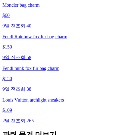
Moncler bag charm
$
60
9일 전
조회
40
Fendi Rainbow fox fur bag charm
$
150
9일 전
조회
58
Fendi mink fox fur bag charm
$
150
9일 전
조회
38
Louis Vuitton archlight sneakers
$
109
2달 전
조회
265
관련 물건 더보기