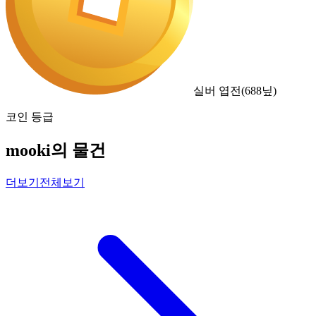
실버 엽전
(
688
닢)
코인 등급
mooki의 물건
더보기
전체보기