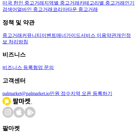
미국 한인 중고거래
지역별 중고거래
카테고리별 중고거래
인기
검색어
얼바인 중고거래
코리아타운 중고거래
정책 및 약관
중고거래
커뮤니티
이벤트
매너가이드
서비스 이용약관
개인정
보 처리방침
비즈니스
비즈니스 등록
협업 문의
고객센터
palmarket@palmarket.io
민원 접수
지역 오픈 등록하기
팔마켓