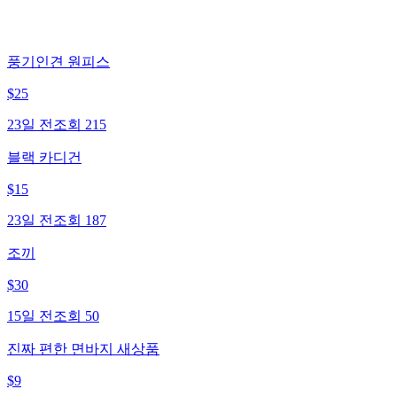
풍기인견 원피스
$
25
23일 전
조회
215
블랙 카디건
$
15
23일 전
조회
187
조끼
$
30
15일 전
조회
50
진짜 편한 면바지 새상품
$
9