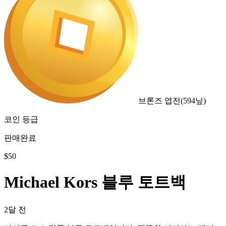
브론즈 엽전
(
594
닢)
코인 등급
판매완료
$
50
Michael Kors 블루 토트백
2달 전