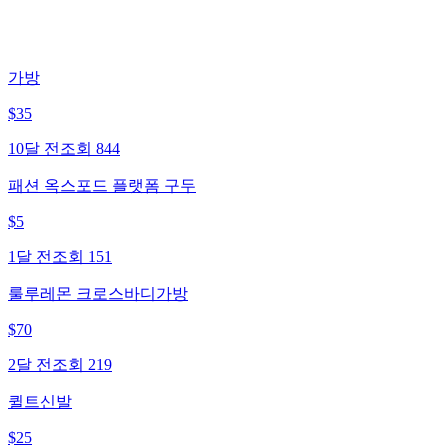
가방
$
35
10달 전
조회
844
패션 옥스포드 플랫폼 구두
$
5
1달 전
조회
151
룰루레몬 크로스바디가방
$
70
2달 전
조회
219
퀼트신발
$
25