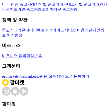
미국 한인 중고거래
지역별 중고거래
카테고리별 중고거래
인기
검색어
얼바인 중고거래
코리아타운 중고거래
정책 및 약관
중고거래
커뮤니티
이벤트
매너가이드
서비스 이용약관
개인정
보 처리방침
비즈니스
비즈니스 등록
협업 문의
고객센터
palmarket@palmarket.io
민원 접수
지역 오픈 등록하기
팔마켓