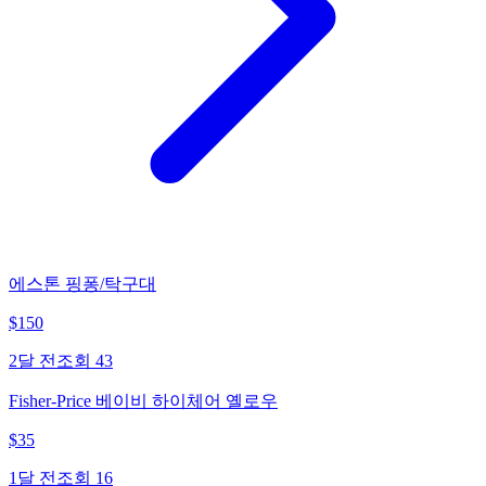
에스톤 핑퐁/탁구대
$
150
2달 전
조회
43
Fisher-Price 베이비 하이체어 옐로우
$
35
1달 전
조회
16