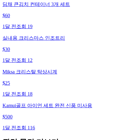
딤채 큰김치 컨테이너 3개 세트
$
60
1달 전
조회
19
실내용 크리스마스 인조트리
$
30
1달 전
조회
12
Miksa 크리스탈 탁상시계
$
25
1달 전
조회
18
Kamui골프 아이언 세트 완전 신품 미사용
$
500
1달 전
조회
116