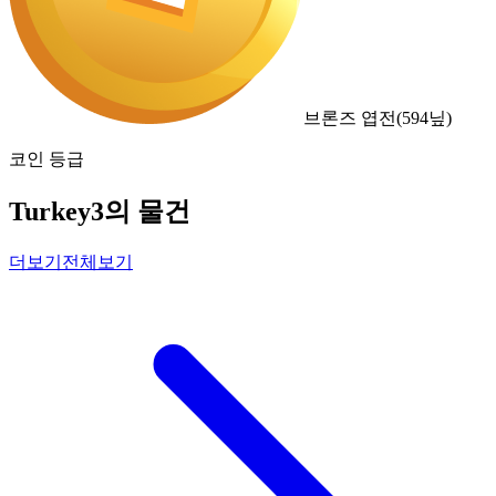
브론즈 엽전
(
594
닢)
코인 등급
Turkey3의 물건
더보기
전체보기