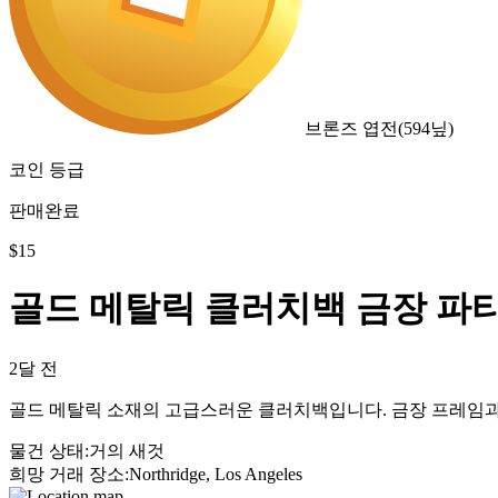
브론즈 엽전
(
594
닢)
코인 등급
판매완료
$
15
골드 메탈릭 클러치백 금장 파
2달 전
골드 메탈릭 소재의 고급스러운 클러치백입니다. 금장 프레임과 
물건 상태
:
거의 새것
희망 거래 장소
:
Northridge, Los Angeles