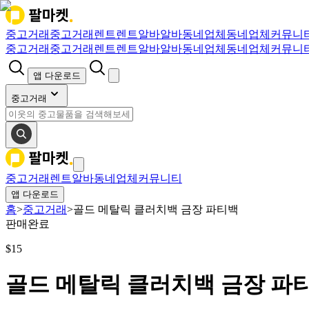
중고거래
중고거래
렌트
렌트
알바
알바
동네업체
동네업체
커뮤니
중고거래
중고거래
렌트
렌트
알바
알바
동네업체
동네업체
커뮤니
앱 다운로드
중고거래
중고거래
렌트
알바
동네업체
커뮤니티
앱 다운로드
홈
>
중고거래
>
골드 메탈릭 클러치백 금장 파티백
판매완료
$
15
골드 메탈릭 클러치백 금장 파