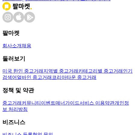
팔마켓
회사소개
채용
둘러보기
미국 한인 중고거래
지역별 중고거래
카테고리별 중고거래
인기
검색어
얼바인 중고거래
코리아타운 중고거래
정책 및 약관
중고거래
커뮤니티
이벤트
매너가이드
서비스 이용약관
개인정
보 처리방침
비즈니스
비즈니스 등록
협업 문의