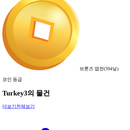
브론즈 엽전
(
594
닢)
코인 등급
Turkey3의 물건
더보기
전체보기