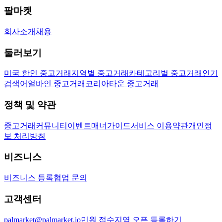
팔마켓
회사소개
채용
둘러보기
미국 한인 중고거래
지역별 중고거래
카테고리별 중고거래
인기
검색어
얼바인 중고거래
코리아타운 중고거래
정책 및 약관
중고거래
커뮤니티
이벤트
매너가이드
서비스 이용약관
개인정
보 처리방침
비즈니스
비즈니스 등록
협업 문의
고객센터
palmarket@palmarket.io
민원 접수
지역 오픈 등록하기