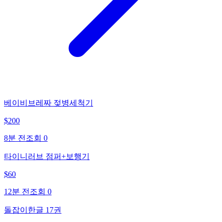
베이비브레짜 젖병세척기
$
200
8분 전
조회
0
타이니러브 점퍼+보행기
$
60
12분 전
조회
0
돌잡이한글 17권