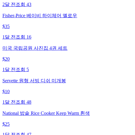
2달 전
조회
43
Fisher-Price 베이비 하이체어 옐로우
$
35
1달 전
조회
16
미국 국립공원 사진집 4권 세트
$
20
1달 전
조회
5
Servette 원형 서빙 디쉬 미개봉
$
10
1달 전
조회
48
National 밥솥 Rice Cooker Keep Warm 흰색
$
25
1달 전
조회
47