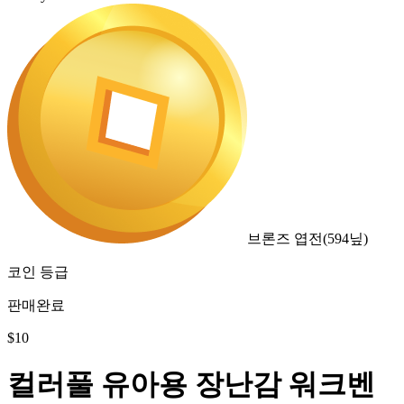
브론즈 엽전
(
594
닢)
코인 등급
판매완료
$
10
컬러풀 유아용 장난감 워크벤