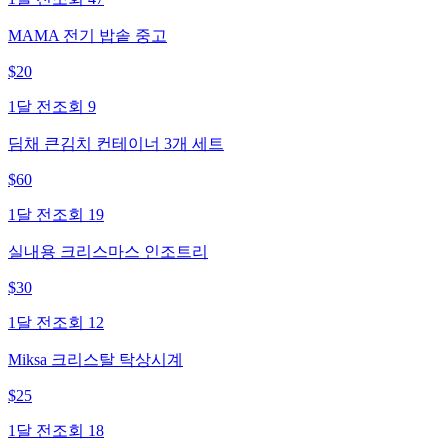
MAMA 전기 밥솥 중고
$
20
1달 전
조회
9
딤채 큰김치 컨테이너 3개 세트
$
60
1달 전
조회
19
실내용 크리스마스 인조트리
$
30
1달 전
조회
12
Miksa 크리스탈 탁상시계
$
25
1달 전
조회
18