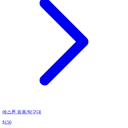
에스톤 핑퐁/탁구대
$
150