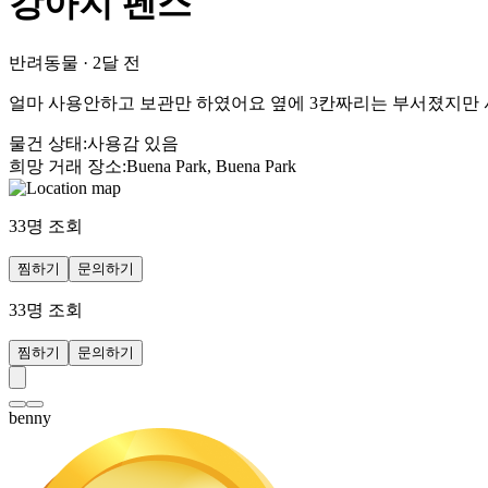
강아지 펜스
반려동물
·
2달 전
얼마 사용안하고 보관만 하였어요 옆에 3칸짜리는 부서졌지만 
물건 상태
:
사용감 있음
희망 거래 장소
:
Buena Park, Buena Park
33
명 조회
찜하기
문의하기
33
명 조회
찜하기
문의하기
benny