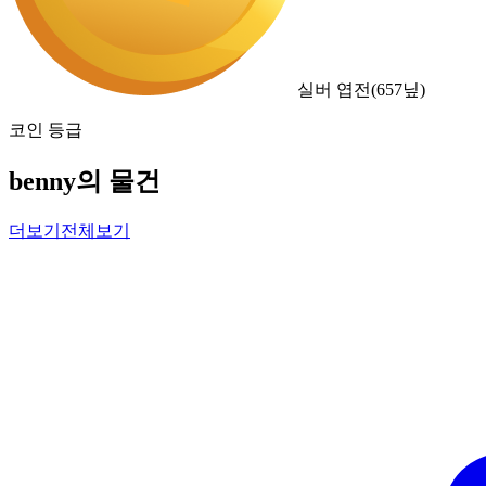
실버 엽전
(
657
닢)
코인 등급
benny의 물건
더보기
전체보기