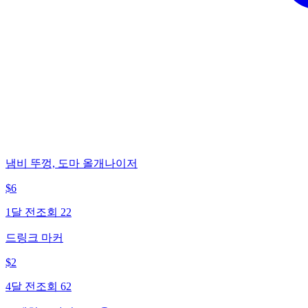
냄비 뚜껑, 도마 올개나이저
$
6
1달 전
조회
22
드링크 마커
$
2
4달 전
조회
62