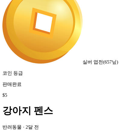
실버 엽전
(
657
닢)
코인 등급
판매완료
$
5
강아지 펜스
반려동물
·
2달 전