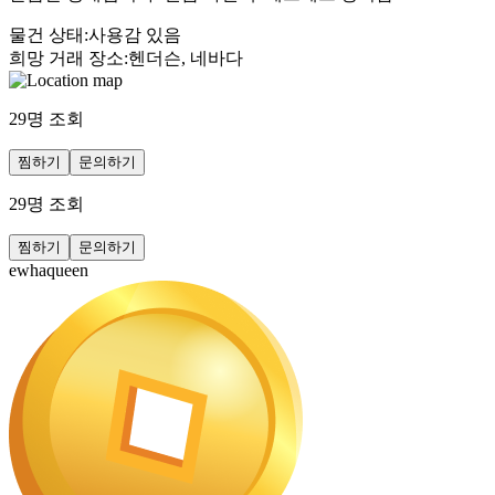
물건 상태
:
사용감 있음
희망 거래 장소
:
헨더슨, 네바다
29
명 조회
찜하기
문의하기
29
명 조회
찜하기
문의하기
ewhaqueen