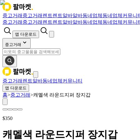
중고거래
중고거래
렌트
렌트
알바
알바
동네업체
동네업체
커뮤니
중고거래
중고거래
렌트
렌트
알바
알바
동네업체
동네업체
커뮤니
앱 다운로드
중고거래
중고거래
렌트
알바
동네업체
커뮤니티
앱 다운로드
홈
>
중고거래
>
캐멜색 라운드지퍼 장지갑
$
350
캐멜색 라운드지퍼 장지갑