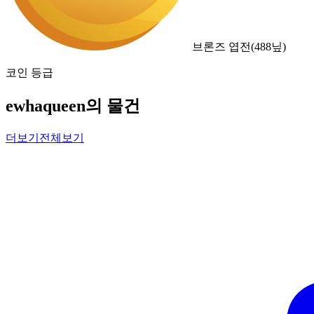
브론즈 엽전
(
488
닢)
코인 등급
ewhaqueen의 물건
더보기
전체보기