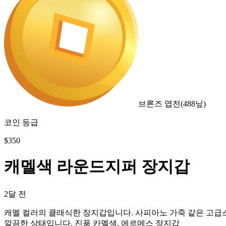
브론즈 엽전
(
488
닢)
코인 등급
$
350
캐멜색 라운드지퍼 장지갑
2달 전
캐멜 컬러의 클래식한 장지갑입니다. 사피아노 가죽 같은 고급스
깔끔한 상태입니다. 진품 카멜색. 에르메스 장지갑