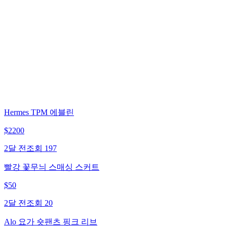
Hermes TPM 에블린
$
2200
2달 전
조회
197
빨강 꽃무늬 스매싱 스커트
$
50
2달 전
조회
20
Alo 요가 숏팬츠 핑크 리브