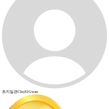
초지일관ChoJi1Gwan