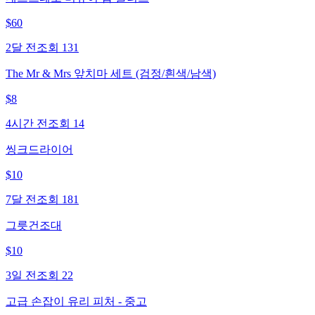
$
60
2달 전
조회
131
The Mr & Mrs 앞치마 세트 (검정/흰색/남색)
$
8
4시간 전
조회
14
씽크드라이어
$
10
7달 전
조회
181
그릇건조대
$
10
3일 전
조회
22
고급 손잡이 유리 피처 - 중고