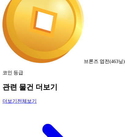
브론즈 엽전
(
463
닢)
코인 등급
관련 물건 더보기
더보기
전체보기