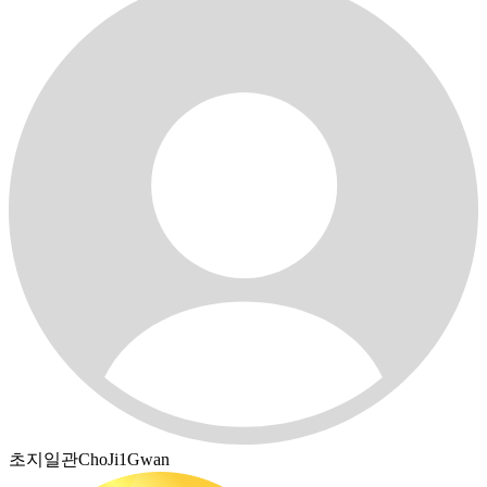
초지일관ChoJi1Gwan