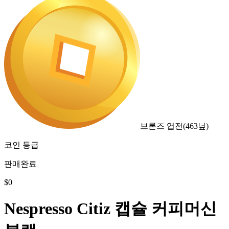
브론즈 엽전
(
463
닢)
코인 등급
판매완료
$
0
Nespresso Citiz 캡슐 커피머신