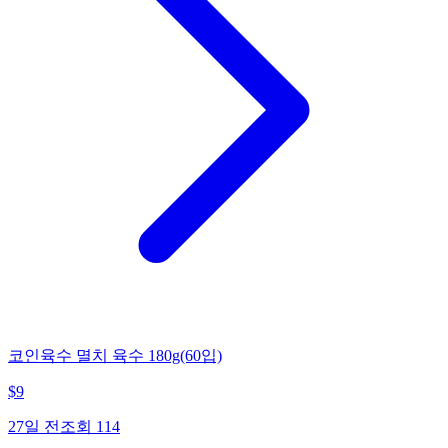
코인육수 멸치 육수 180g(60입)
$
9
27일 전
조회
114