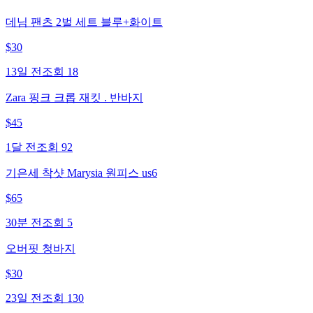
데님 팬츠 2벌 세트 블루+화이트
$
30
13일 전
조회
18
Zara 핑크 크롭 재킷 . 반바지
$
45
1달 전
조회
92
기은세 착샷 Marysia 원피스 us6
$
65
30분 전
조회
5
오버핏 청바지
$
30
23일 전
조회
130