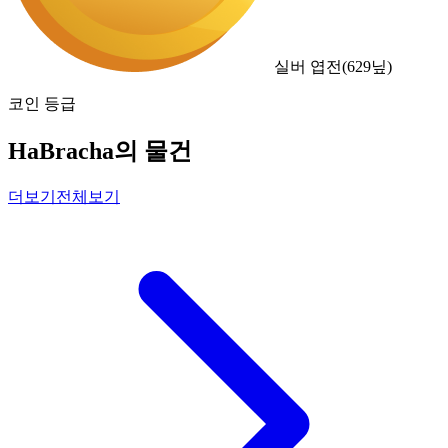
실버 엽전
(
629
닢)
코인 등급
HaBracha의 물건
더보기
전체보기