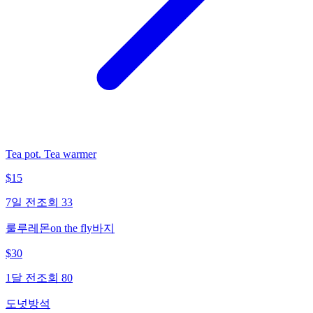
Tea pot. Tea warmer
$
15
7일 전
조회
33
룰루레몬on the fly바지
$
30
1달 전
조회
80
도넛방석