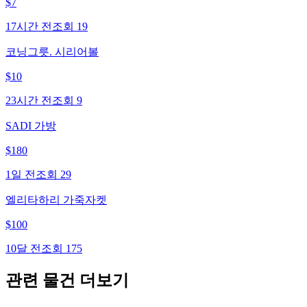
$
7
17시간 전
조회
19
코닝그릇. 시리어볼
$
10
23시간 전
조회
9
SADI 가방
$
180
1일 전
조회
29
엘리타하리 가죽자켓
$
100
10달 전
조회
175
관련 물건 더보기