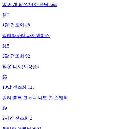
총 세개 의 앞단추 퓨닉 tops
$
10
1달 전
조회
48
엘리타하리 나시원피스
$
15
2달 전
조회
92
잠옷 나시(새상품)
$
5
10달 전
조회
128
컬러 블록 크루넥 니트 면 스웨터
$
9
2시간 전
조회
2
화려한 꽃무늬 바지