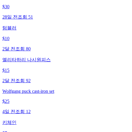
$
30
28일 전
조회
51
텀블러
$
10
2달 전
조회
80
엘리타하리 나시원피스
$
15
2달 전
조회
92
Wolfgang puck cast-iron set
$
25
4일 전
조회
12
키체인