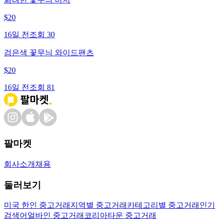
$
20
16일 전
조회
30
검은색 꽃무늬 와이드팬츠
$
20
16일 전
조회
81
팔마켓
회사소개
채용
둘러보기
미국 한인 중고거래
지역별 중고거래
카테고리별 중고거래
인기
검색어
얼바인 중고거래
코리아타운 중고거래