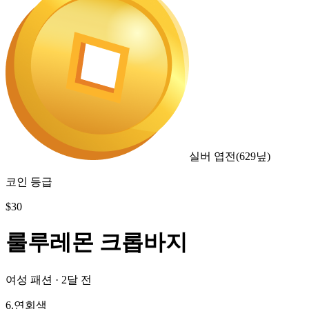
실버 엽전
(
629
닢)
코인 등급
$
30
룰루레몬 크롭바지
여성 패션
·
2달 전
6.연회색