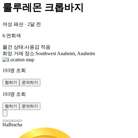
룰루레몬 크롭바지
여성 패션
·
2달 전
6.연회색
물건 상태
:
사용감 적음
희망 거래 장소
:
Southwest Anaheim, Anaheim
193
명 조회
찜하기
문의하기
193
명 조회
찜하기
문의하기
HaBracha