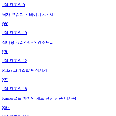
1달 전
조회
9
딤채 큰김치 컨테이너 3개 세트
$
60
1달 전
조회
19
실내용 크리스마스 인조트리
$
30
1달 전
조회
12
Miksa 크리스탈 탁상시계
$
25
1달 전
조회
18
Kamui골프 아이언 세트 완전 신품 미사용
$
500