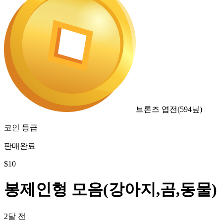
브론즈 엽전
(
594
닢)
코인 등급
판매완료
$
10
봉제인형 모음(강아지,곰,동물)
2달 전