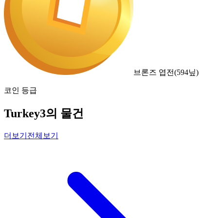
브론즈 엽전
(
594
닢)
코인 등급
Turkey3의 물건
더보기
전체보기