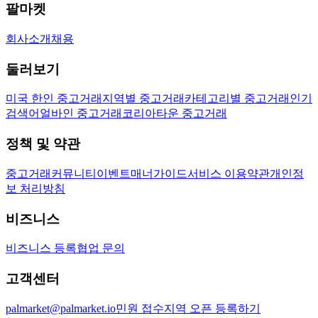
팔마켓
회사소개
채용
둘러보기
미국 한인 중고거래
지역별 중고거래
카테고리별 중고거래
인기
검색어
얼바인 중고거래
코리아타운 중고거래
정책 및 약관
중고거래
커뮤니티
이벤트
매너가이드
서비스 이용약관
개인정
보 처리방침
비즈니스
비즈니스 등록
협업 문의
고객센터
palmarket@palmarket.io
민원 접수
지역 오픈 등록하기