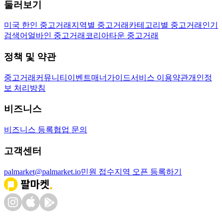
둘러보기
미국 한인 중고거래
지역별 중고거래
카테고리별 중고거래
인기
검색어
얼바인 중고거래
코리아타운 중고거래
정책 및 약관
중고거래
커뮤니티
이벤트
매너가이드
서비스 이용약관
개인정
보 처리방침
비즈니스
비즈니스 등록
협업 문의
고객센터
palmarket@palmarket.io
민원 접수
지역 오픈 등록하기