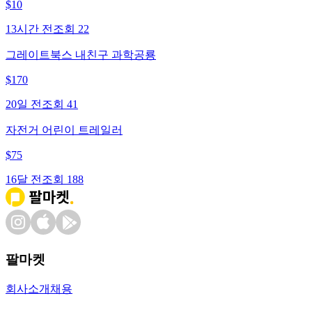
$
10
13시간 전
조회
22
그레이트북스 내친구 과학공룡
$
170
20일 전
조회
41
자전거 어린이 트레일러
$
75
16달 전
조회
188
팔마켓
회사소개
채용