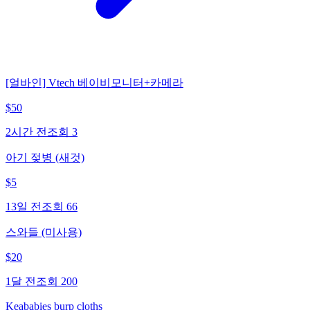
[얼바인] Vtech 베이비모니터+카메라
$
50
2시간 전
조회
3
아기 젖병 (새것)
$
5
13일 전
조회
66
스와들 (미사용)
$
20
1달 전
조회
200
Keababies burp cloths