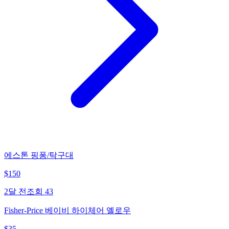
에스톤 핑퐁/탁구대
$
150
2달 전
조회
43
Fisher-Price 베이비 하이체어 옐로우
$
35