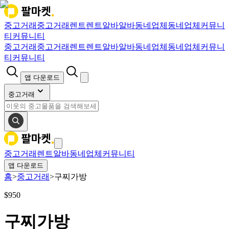
중고거래
중고거래
렌트
렌트
알바
알바
동네업체
동네업체
커뮤니
티
커뮤니티
중고거래
중고거래
렌트
렌트
알바
알바
동네업체
동네업체
커뮤니
티
커뮤니티
앱 다운로드
중고거래
중고거래
렌트
알바
동네업체
커뮤니티
앱 다운로드
홈
>
중고거래
>
구찌가방
$
950
구찌가방