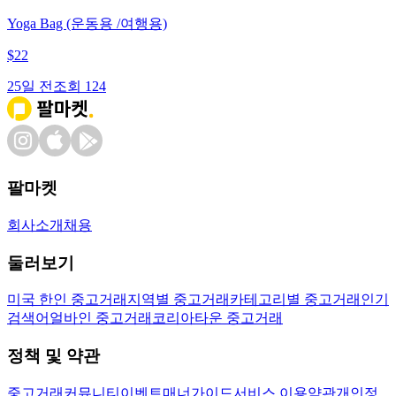
Yoga Bag (운동용 /여행용)
$
22
25일 전
조회
124
팔마켓
회사소개
채용
둘러보기
미국 한인 중고거래
지역별 중고거래
카테고리별 중고거래
인기
검색어
얼바인 중고거래
코리아타운 중고거래
정책 및 약관
중고거래
커뮤니티
이벤트
매너가이드
서비스 이용약관
개인정