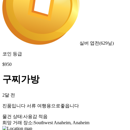
실버 엽전
(
629
닢)
코인 등급
$
950
구찌가방
2달 전
진품입니다 서류 여행용으로좋읍니다
물건 상태
:
사용감 적음
희망 거래 장소
:
Southwest Anaheim, Anaheim