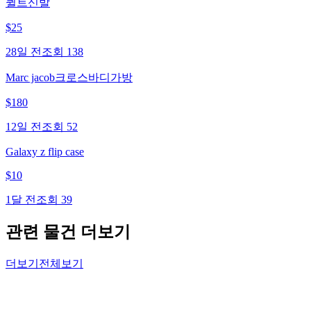
퀼트신발
$
25
28일 전
조회
138
Marc jacob크로스바디가방
$
180
12일 전
조회
52
Galaxy z flip case
$
10
1달 전
조회
39
관련 물건 더보기
더보기
전체보기