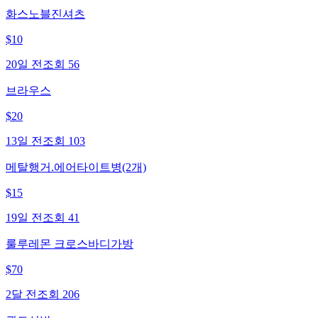
화스노블진셔츠
$
10
20일 전
조회
56
브라우스
$
20
13일 전
조회
103
메탈행거.에어타이트병(2개)
$
15
19일 전
조회
41
룰루레몬 크로스바디가방
$
70
2달 전
조회
206