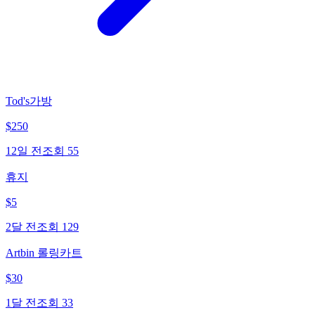
Tod's가방
$
250
12일 전
조회
55
휴지
$
5
2달 전
조회
129
Artbin 롤링카트
$
30
1달 전
조회
33