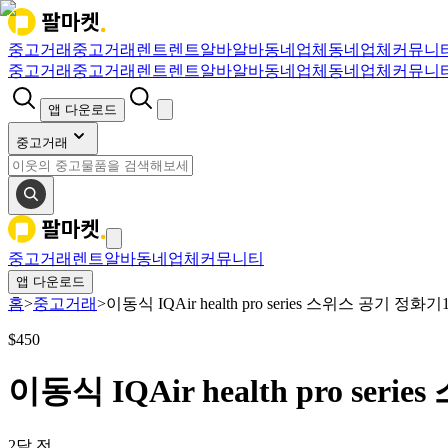
중고거래
중고거래
렌트
렌트
알바
알바
동네업체
동네업체
커뮤니
중고거래
중고거래
렌트
렌트
알바
알바
동네업체
동네업체
커뮤니
앱 다운로드
중고거래
중고거래
렌트
알바
동네업체
커뮤니티
앱 다운로드
홈
>
중고거래
>
이동식 IQAir health pro series 스위스 공기 정화
$
450
이동식 IQAir health pro se
2달 전