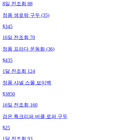
8일 전
조회
88
정품 생로랑 구두 (35)
$
345
16일 전
조회
70
정품 프라다 운동화 (36)
$
435
1달 전
조회
124
정품 샤넬 스몰 보이백
$
3850
16일 전
조회
160
검은 특크리퍼 버클 로퍼 구두
$
25
1달 전
조회
93