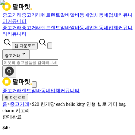
중고거래
중고거래
렌트
렌트
알바
알바
동네업체
동네업체
커뮤니
티
커뮤니티
중고거래
중고거래
렌트
렌트
알바
알바
동네업체
동네업체
커뮤니
티
커뮤니티
앱 다운로드
중고거래
중고거래
렌트
알바
동네업체
커뮤니티
앱 다운로드
홈
>
중고거래
>
$20 한게당 each hello kitty 인형 헬로 키티 bag
charm 키고리
판매완료
$
40