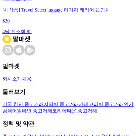
[새상품] Travel Select luggage 러기지 캐리어 21인치
$
20
4달 전
조회
85
팔마켓
회사소개
채용
둘러보기
미국 한인 중고거래
지역별 중고거래
카테고리별 중고거래
인기
검색어
얼바인 중고거래
코리아타운 중고거래
정책 및 약관