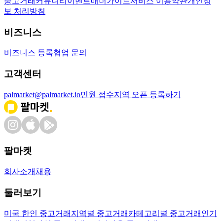
중고거래
커뮤니티
이벤트
매너가이드
서비스 이용약관
개인정
보 처리방침
비즈니스
비즈니스 등록
협업 문의
고객센터
palmarket@palmarket.io
민원 접수
지역 오픈 등록하기
팔마켓
회사소개
채용
둘러보기
미국 한인 중고거래
지역별 중고거래
카테고리별 중고거래
인기