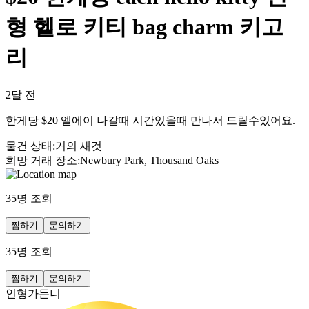
형 헬로 키티 bag charm 키고
리
2달 전
한게당 $20 엘에이 나갈때 시간있을때 만나서 드릴수있어요.
물건 상태
:
거의 새것
희망 거래 장소
:
Newbury Park, Thousand Oaks
35
명 조회
찜하기
문의하기
35
명 조회
찜하기
문의하기
인형가든니