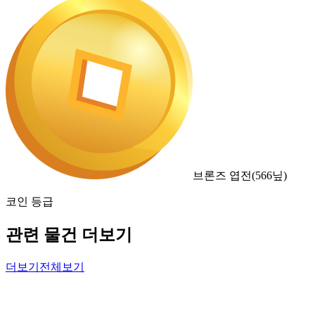
브론즈 엽전
(
566
닢)
코인 등급
관련 물건 더보기
더보기
전체보기