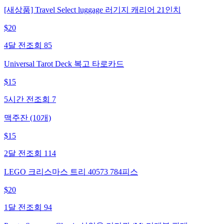
[새상품] Travel Select luggage 러기지 캐리어 21인치
$
20
4달 전
조회
85
Universal Tarot Deck 복고 타로카드
$
15
5시간 전
조회
7
맥주잔 (10개)
$
15
2달 전
조회
114
LEGO 크리스마스 트리 40573 784피스
$
20
1달 전
조회
94