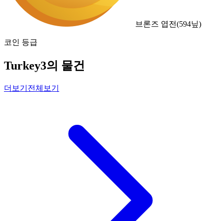
브론즈 엽전
(
594
닢)
코인 등급
Turkey3의 물건
더보기
전체보기