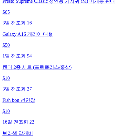
Presto Supreme Classic 성인용 기저귀 (M) 미개봉 판매
$
65
3일 전
조회
16
Galaxy A16 캐리어 대형
$
50
1달 전
조회
94
캔디 2종 세트 (프로폴리스/홍삼)
$
10
3일 전
조회
27
Fish bon 선인장
$
10
16일 전
조회
22
보라색 달개비