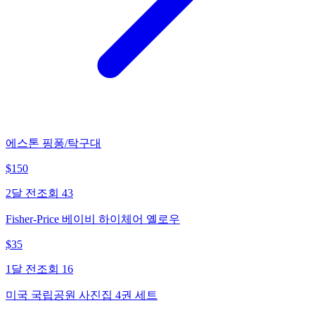
에스톤 핑퐁/탁구대
$
150
2달 전
조회
43
Fisher-Price 베이비 하이체어 옐로우
$
35
1달 전
조회
16
미국 국립공원 사진집 4권 세트