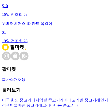
$
10
16일 전
조회
58
위베어베어스 ID 카드 목걸이
$
1
19일 전
조회
28
팔마켓
회사소개
채용
둘러보기
미국 한인 중고거래
지역별 중고거래
카테고리별 중고거래
인기
검색어
얼바인 중고거래
코리아타운 중고거래