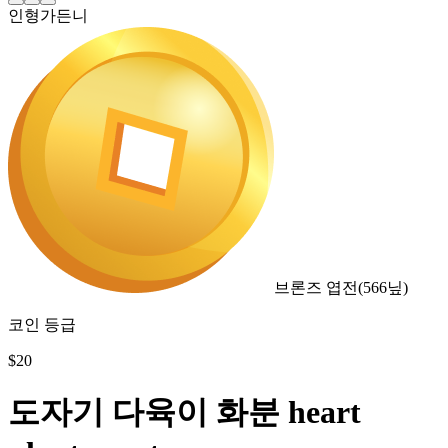
인형가든니
브론즈 엽전
(
566
닢)
코인 등급
$
20
도자기 다육이 화분 heart