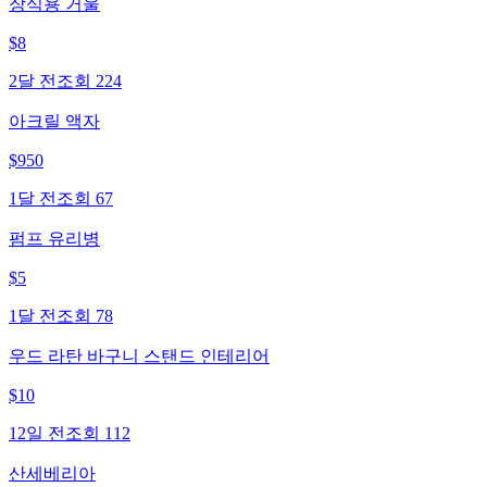
장식용 거울
$
8
2달 전
조회
224
아크릴 액자
$
950
1달 전
조회
67
펌프 유리병
$
5
1달 전
조회
78
우드 라탄 바구니 스탠드 인테리어
$
10
12일 전
조회
112
산세베리아