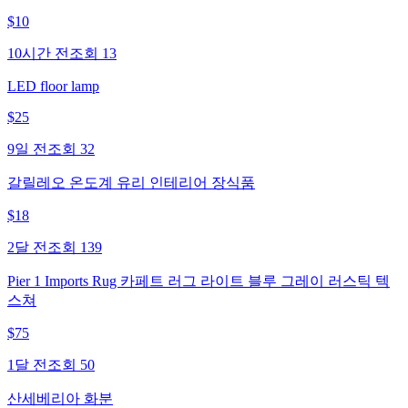
$
10
10시간 전
조회
13
LED floor lamp
$
25
9일 전
조회
32
갈릴레오 온도계 유리 인테리어 장식품
$
18
2달 전
조회
139
Pier 1 Imports Rug 카페트 러그 라이트 블루 그레이 러스틱 텍
스쳐
$
75
1달 전
조회
50
산세베리아 화분