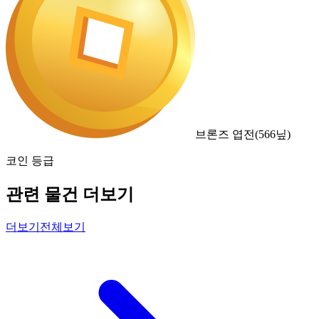
브론즈 엽전
(
566
닢)
코인 등급
관련 물건 더보기
더보기
전체보기