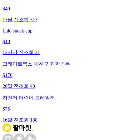
$
40
13달 전
조회
313
Lalo snack cup
$
10
12시간 전
조회
21
그레이트북스 내친구 과학공룡
$
170
20일 전
조회
40
자전거 어린이 트레일러
$
75
16달 전
조회
188