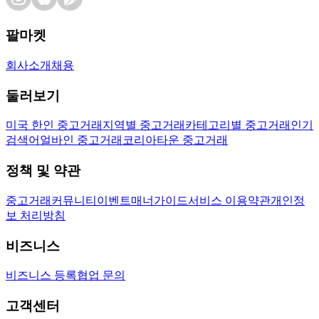
팔마켓
회사소개
채용
둘러보기
미국 한인 중고거래
지역별 중고거래
카테고리별 중고거래
인기
검색어
얼바인 중고거래
코리아타운 중고거래
정책 및 약관
중고거래
커뮤니티
이벤트
매너가이드
서비스 이용약관
개인정
보 처리방침
비즈니스
비즈니스 등록
협업 문의
고객센터