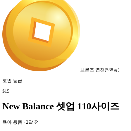
브론즈 엽전
(
538
닢)
코인 등급
$
15
New Balance 셋업 110사이즈
육아 용품
·
2달 전