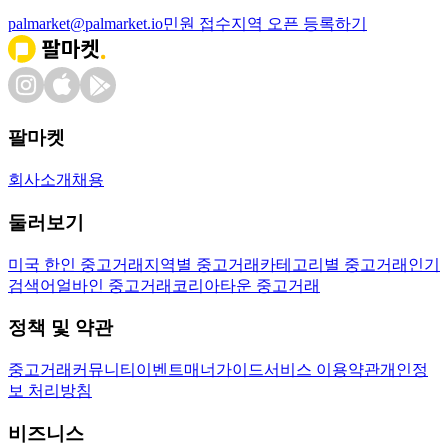
palmarket@palmarket.io
민원 접수
지역 오픈 등록하기
팔마켓
회사소개
채용
둘러보기
미국 한인 중고거래
지역별 중고거래
카테고리별 중고거래
인기
검색어
얼바인 중고거래
코리아타운 중고거래
정책 및 약관
중고거래
커뮤니티
이벤트
매너가이드
서비스 이용약관
개인정
보 처리방침
비즈니스