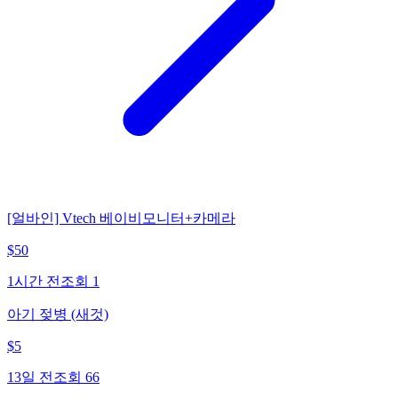
[얼바인] Vtech 베이비모니터+카메라
$
50
1시간 전
조회
1
아기 젖병 (새것)
$
5
13일 전
조회
66