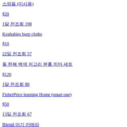
스와들 (미사용)
$
20
1달 전
조회
198
Keababies burp cloths
$
10
22일 전
조회
57
돌 한복 백색 저고리 분홍 치마 세트
$
120
1달 전
조회
88
FisherPrice learning Home (smart one)
$
50
13일 전
조회
67
Blemil 아기 카메라