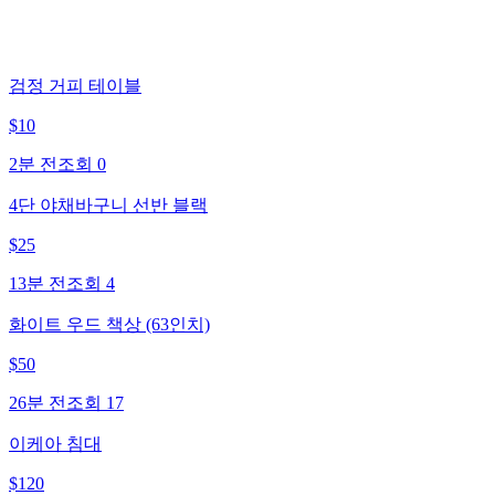
검정 거피 테이블
$
10
2분 전
조회
0
4단 야채바구니 선반 블랙
$
25
13분 전
조회
4
화이트 우드 책상 (63인치)
$
50
26분 전
조회
17
이케아 침대
$
120