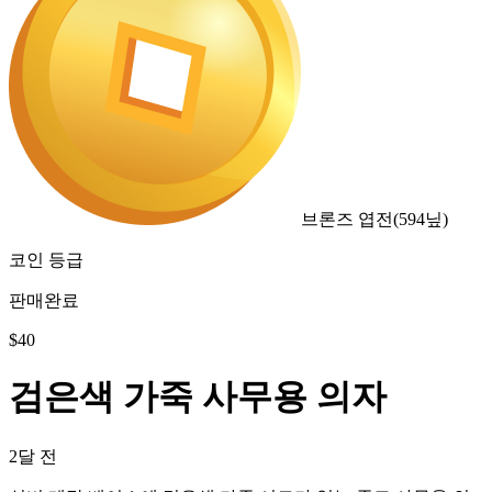
브론즈 엽전
(
594
닢)
코인 등급
판매완료
$
40
검은색 가죽 사무용 의자
2달 전