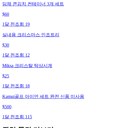
딤채 큰김치 컨테이너 3개 세트
$
60
1달 전
조회
19
실내용 크리스마스 인조트리
$
30
1달 전
조회
12
Miksa 크리스탈 탁상시계
$
25
1달 전
조회
18
Kamui골프 아이언 세트 완전 신품 미사용
$
500
1달 전
조회
115