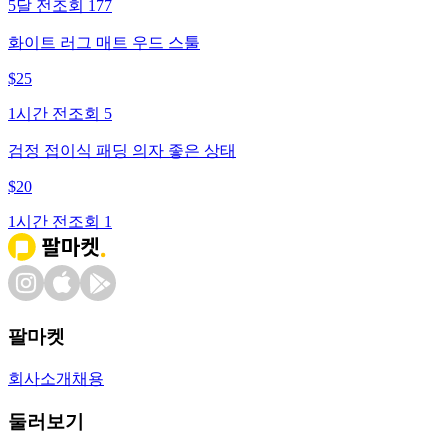
5달 전
조회
177
화이트 러그 매트 우드 스툴
$
25
1시간 전
조회
5
검정 접이식 패딩 의자 좋은 상태
$
20
1시간 전
조회
1
팔마켓
회사소개
채용
둘러보기