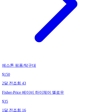
에스톤 핑퐁/탁구대
$
150
2달 전
조회
43
Fisher-Price 베이비 하이체어 옐로우
$
35
1달 전
조회
16