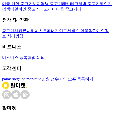
미국 한인 중고거래
지역별 중고거래
카테고리별 중고거래
인기
검색어
얼바인 중고거래
코리아타운 중고거래
정책 및 약관
중고거래
커뮤니티
이벤트
매너가이드
서비스 이용약관
개인정
보 처리방침
비즈니스
비즈니스 등록
협업 문의
고객센터
palmarket@palmarket.io
민원 접수
지역 오픈 등록하기
팔마켓