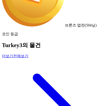
브론즈 엽전
(
594
닢)
코인 등급
Turkey3의 물건
더보기
전체보기