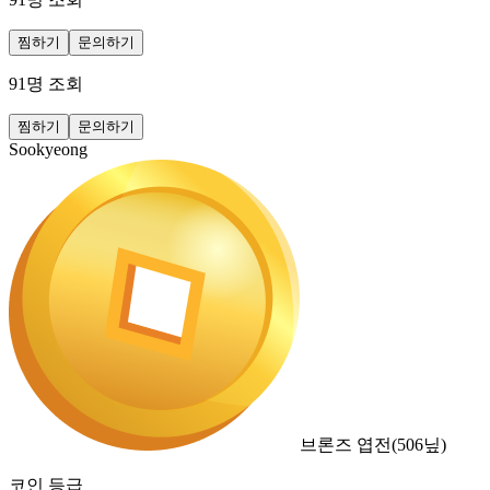
찜하기
문의하기
91
명 조회
찜하기
문의하기
Sookyeong
브론즈 엽전
(
506
닢)
코인 등급