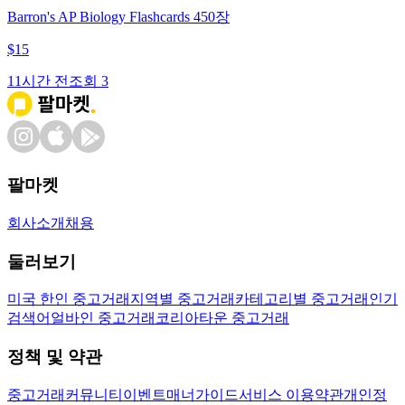
Barron's AP Biology Flashcards 450장
$
15
11시간 전
조회
3
팔마켓
회사소개
채용
둘러보기
미국 한인 중고거래
지역별 중고거래
카테고리별 중고거래
인기
검색어
얼바인 중고거래
코리아타운 중고거래
정책 및 약관
중고거래
커뮤니티
이벤트
매너가이드
서비스 이용약관
개인정