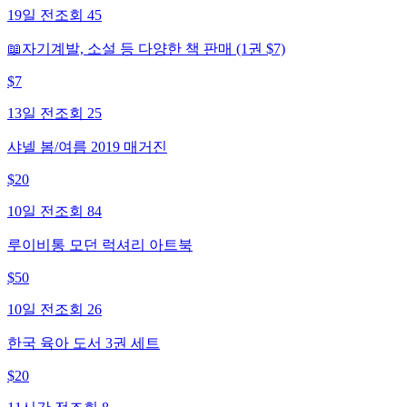
19일 전
조회
45
📖자기계발, 소설 등 다양한 책 판매 (1권 $7)
$
7
13일 전
조회
25
샤넬 봄/여름 2019 매거진
$
20
10일 전
조회
84
루이비통 모던 럭셔리 아트북
$
50
10일 전
조회
26
한국 육아 도서 3권 세트
$
20