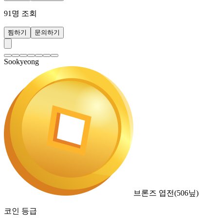
91
명 조회
찜하기
문의하기
Sookyeong
브론즈 엽전
(
506
닢)
코인 등급