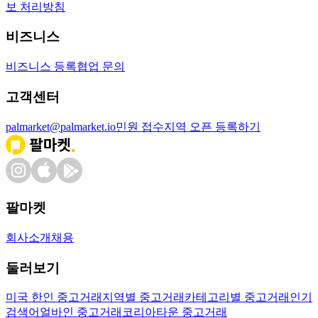
보 처리방침
비즈니스
비즈니스 등록
협업 문의
고객센터
palmarket@palmarket.io
민원 접수
지역 오픈 등록하기
팔마켓
회사소개
채용
둘러보기
미국 한인 중고거래
지역별 중고거래
카테고리별 중고거래
인기
검색어
얼바인 중고거래
코리아타운 중고거래