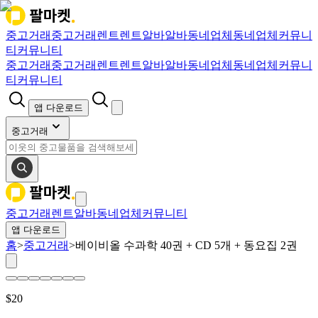
중고거래
중고거래
렌트
렌트
알바
알바
동네업체
동네업체
커뮤니
티
커뮤니티
중고거래
중고거래
렌트
렌트
알바
알바
동네업체
동네업체
커뮤니
티
커뮤니티
앱 다운로드
중고거래
중고거래
렌트
알바
동네업체
커뮤니티
앱 다운로드
홈
>
중고거래
>
베이비올 수과학 40권 + CD 5개 + 동요집 2권
$
20