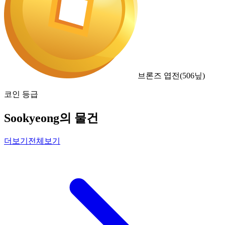
브론즈 엽전
(
506
닢)
코인 등급
Sookyeong의 물건
더보기
전체보기