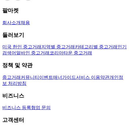
팔마켓
회사소개
채용
둘러보기
미국 한인 중고거래
지역별 중고거래
카테고리별 중고거래
인기
검색어
얼바인 중고거래
코리아타운 중고거래
정책 및 약관
중고거래
커뮤니티
이벤트
매너가이드
서비스 이용약관
개인정
보 처리방침
비즈니스
비즈니스 등록
협업 문의
고객센터