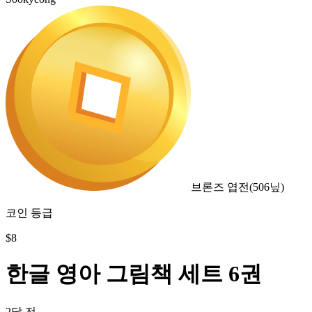
브론즈 엽전
(
506
닢)
코인 등급
$
8
한글 영아 그림책 세트 6권
2달 전