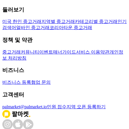
둘러보기
미국 한인 중고거래
지역별 중고거래
카테고리별 중고거래
인기
검색어
얼바인 중고거래
코리아타운 중고거래
정책 및 약관
중고거래
커뮤니티
이벤트
매너가이드
서비스 이용약관
개인정
보 처리방침
비즈니스
비즈니스 등록
협업 문의
고객센터
palmarket@palmarket.io
민원 접수
지역 오픈 등록하기