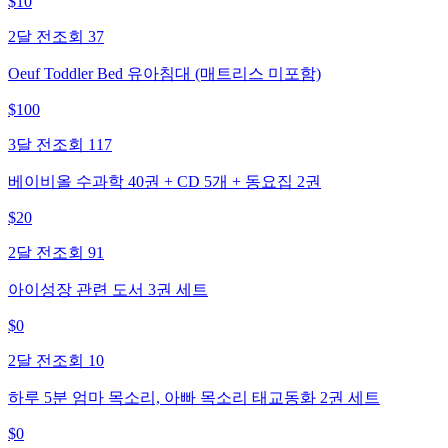
$
10
2달 전
조회
37
Oeuf Toddler Bed 유아침대 (매트리스 미포함)
$
100
3달 전
조회
117
베이비올 수과학 40권 + CD 5개 + 동요집 2권
$
20
2달 전
조회
91
아이성장 관련 도서 3권 세트
$
0
2달 전
조회
10
하루 5분 엄마 목소리, 아빠 목소리 태교동화 2권 세트
$
0