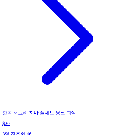
한복 저고리 치마 풀세트 핑크 회색
$
20
3일 전
조회
46