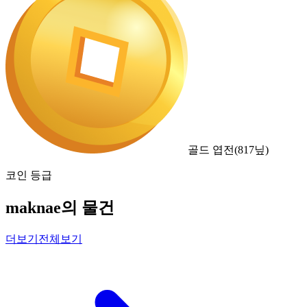
골드 엽전
(
817
닢)
코인 등급
maknae의 물건
더보기
전체보기