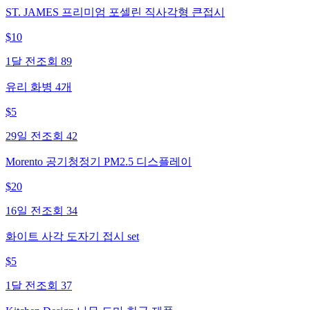
ST. JAMES 프리미엄 포셀린 직사각형 큰접시
$
10
1달 전
조회
89
유리 화병 4개
$
5
29일 전
조회
42
Morento 공기청정기 PM2.5 디스플레이
$
20
16일 전
조회
34
화이트 사각 도자기 접시 set
$
5
1달 전
조회
37