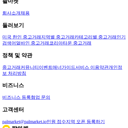
팔마켓
회사소개
채용
둘러보기
미국 한인 중고거래
지역별 중고거래
카테고리별 중고거래
인기
검색어
얼바인 중고거래
코리아타운 중고거래
정책 및 약관
중고거래
커뮤니티
이벤트
매너가이드
서비스 이용약관
개인정
보 처리방침
비즈니스
비즈니스 등록
협업 문의
고객센터
palmarket@palmarket.io
민원 접수
지역 오픈 등록하기