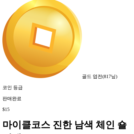
골드 엽전
(
817
닢)
코인 등급
판매완료
$
15
마이클코스 진한 남색 체인 숄