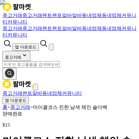
중고거래
중고거래
렌트
렌트
알바
알바
동네업체
동네업체
커뮤니
티
커뮤니티
중고거래
중고거래
렌트
렌트
알바
알바
동네업체
동네업체
커뮤니
티
커뮤니티
앱 다운로드
중고거래
중고거래
렌트
알바
동네업체
커뮤니티
앱 다운로드
홈
>
중고거래
>
마이클코스 진한 남색 체인 숄더백
판매완료
$
15