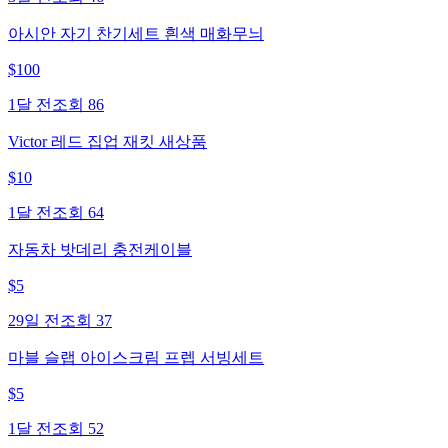
아시안 자기 찬기세트 흰색 매화무늬
$
100
1달 전
조회
86
Victor 레드 집업 재킷 새상품
$
10
1달 전
조회
64
자동차 밧데리 충전케이블
$
5
29일 전
조회
37
마블 슬랩 아이스크림 프렙 서빙세트
$
5
1달 전
조회
52