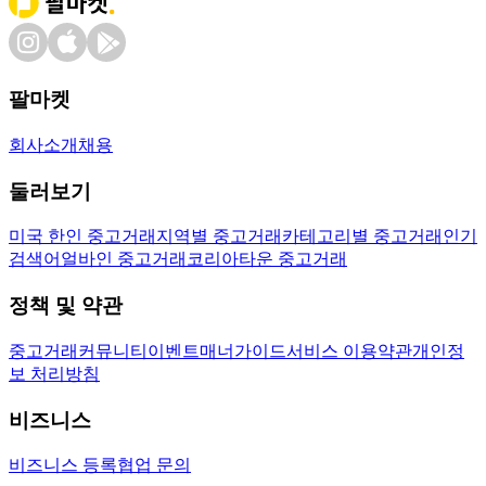
팔마켓
회사소개
채용
둘러보기
미국 한인 중고거래
지역별 중고거래
카테고리별 중고거래
인기
검색어
얼바인 중고거래
코리아타운 중고거래
정책 및 약관
중고거래
커뮤니티
이벤트
매너가이드
서비스 이용약관
개인정
보 처리방침
비즈니스
비즈니스 등록
협업 문의