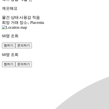
깨끗해요
물건 상태
:
사용감 적음
희망 거래 장소
:
, Placentia
68
명 조회
찜하기
문의하기
68
명 조회
찜하기
문의하기