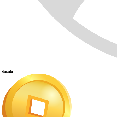
dapala