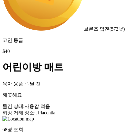
브론즈 엽전
(
572
닢)
코인 등급
$
40
어린이방 매트
육아 용품
·
2달 전
깨끗해요
물건 상태
:
사용감 적음
희망 거래 장소
:
, Placentia
68
명 조회