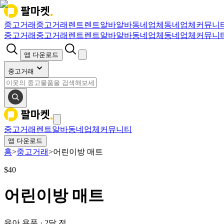
중고거래
중고거래
렌트
렌트
알바
알바
동네업체
동네업체
커뮤니
중고거래
중고거래
렌트
렌트
알바
알바
동네업체
동네업체
커뮤니
앱 다운로드
중고거래
중고거래
렌트
알바
동네업체
커뮤니티
앱 다운로드
홈
>
중고거래
>
어린이방 매트
$
40
어린이방 매트
육아 용품
·
2달 전