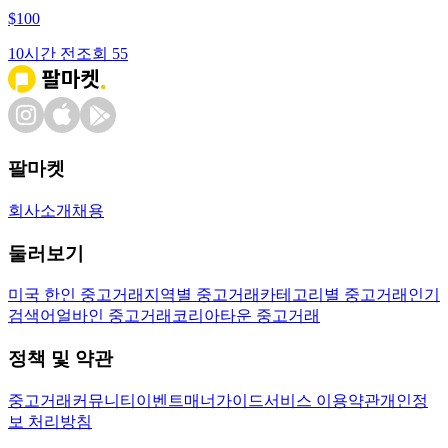
$
100
10시간 전
조회
55
팔마켓
회사소개
채용
둘러보기
미국 한인 중고거래
지역별 중고거래
카테고리별 중고거래
인기
검색어
얼바인 중고거래
코리아타운 중고거래
정책 및 약관
중고거래
커뮤니티
이벤트
매너가이드
서비스 이용약관
개인정
보 처리방침