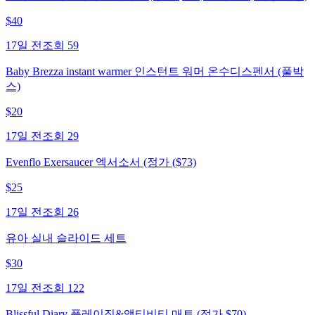
$
40
17일 전
조회
59
Baby Brezza instant warmer 인스턴트 워머 온수디스펜서 (풀박
스)
$
20
17일 전
조회
29
Evenflo Exersaucer 엑서소서 (정가 ($73)
$
25
17일 전
조회
26
유아 실내 슬라이드 세트
$
30
17일 전
조회
122
Blissful Diary 플레이짐&액티비티 매트 (정가 $70)