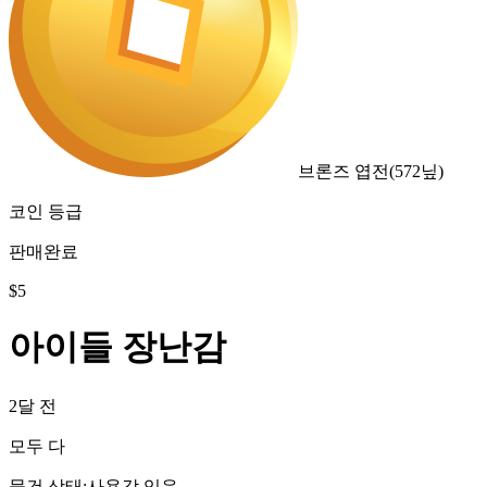
브론즈 엽전
(
572
닢)
코인 등급
판매완료
$
5
아이들 장난감
2달 전
모두 다
물건 상태
:
사용감 있음