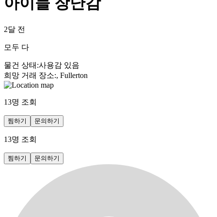
아이들 장난감
2달 전
모두 다
물건 상태
:
사용감 있음
희망 거래 장소
:
, Fullerton
13
명 조회
찜하기
문의하기
13
명 조회
찜하기
문의하기