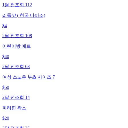
1달 전
조회
112
리들샷 ( 한국 다이소)
$
4
2달 전
조회
108
어린이방 매트
$
40
2달 전
조회
68
여성 스노우 부츠 사이즈 7
$
50
2달 전
조회
14
파라핀 왁스
$
20