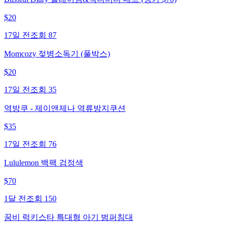
$
20
17일 전
조회
87
Momcozy 젖병소독기 (풀박스)
$
20
17일 전
조회
35
역방쿠 - 제이앤제나 역류방지쿠션
$
35
17일 전
조회
76
Lululemon 백팩 검정색
$
70
1달 전
조회
150
꿈비 럭키스타 특대형 아기 범퍼침대