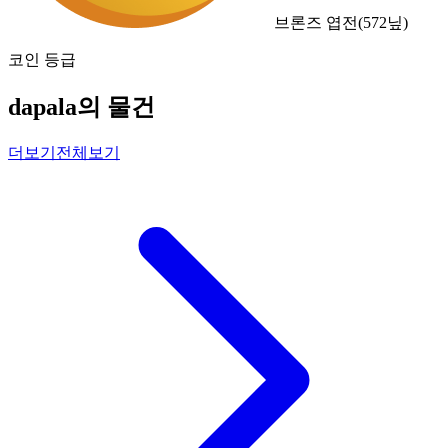
브론즈 엽전
(
572
닢)
코인 등급
dapala의 물건
더보기
전체보기